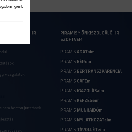
lfogadom gomb
- HR PROGRAM, HR
PIRAMIS™ ÖNKISZOLGÁLÓ HR
R
SZOFTVER
PIRAMIS
ADATaim
odul
PIRAMIS
BÉRem
ttatások
PIRAMIS
BÉRTRANSZPARENCIA
yi vizsgálatok
PIRAMIS
CAFEm
r
PIRAMIS
IGAZOLÁSaim
dul
PIRAMIS
KÉPZÉSeim
e nem bontott juttatások
PIRAMIS
MUNKAIDŐm
jlesztés
PIRAMIS
NYILATKOZATaim
PIRAMIS
TÁVOLLÉTeim
 szerződések