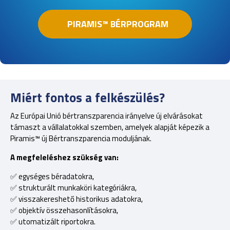
PIRAMIS™ BÉRPROGRAM
Miért fontos a felkészülés?
Az Európai Unió bértranszparencia irányelve új elvárásokat
támaszt a vállalatokkal szemben, amelyek alapját képezik a
Piramis™ új Bértranszparencia moduljának.
A megfeleléshez szükség van:
✅ egységes béradatokra,
✅ strukturált munkaköri kategóriákra,
✅ visszakereshető historikus adatokra,
✅ objektív összehasonlításokra,
✅ utomatizált riportokra.