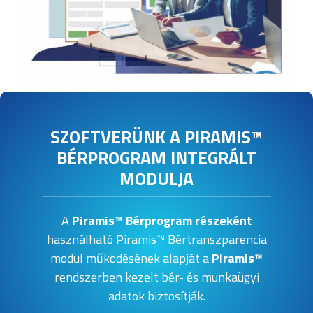
SZOFTVERÜNK A PIRAMIS™
BÉRPROGRAM INTEGRÁLT
MODULJA
A
Piramis™ Bérprogram részeként
használható Piramis™ Bértranszparencia
modul működésének alapját a
Piramis™
rendszerben kezelt bér- és munkaügyi
adatok biztosítják.