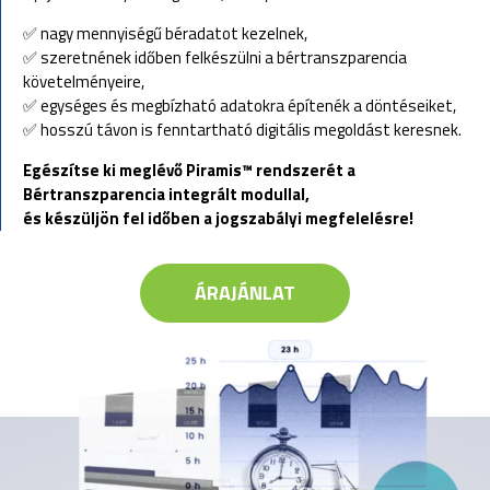
✅ nagy mennyiségű béradatot kezelnek,
✅ szeretnének időben felkészülni a bértranszparencia
követelményeire,
✅ egységes és megbízható adatokra építenék a döntéseiket,
✅ hosszú távon is fenntartható digitális megoldást keresnek.
Egészítse ki meglévő Piramis™ rendszerét a
Bértranszparencia integrált modullal,
és készüljön fel időben a jogszabályi megfelelésre!
ÁRAJÁNLAT