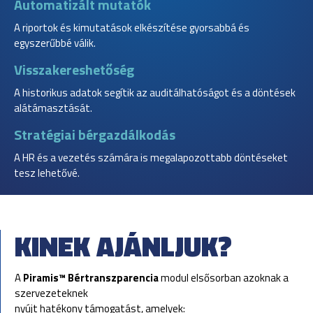
Automatizált mutatók
A riportok és kimutatások elkészítése gyorsabbá és
egyszerűbbé válik.
Visszakereshetőség
A historikus adatok segítik az auditálhatóságot és a döntések
alátámasztását.
Stratégiai bérgazdálkodás
A HR és a vezetés számára is megalapozottabb döntéseket
tesz lehetővé.
KINEK AJÁNLJUK?
A
Piramis™ Bértranszparencia
modul elsősorban azoknak a
szervezeteknek
nyújt hatékony támogatást, amelyek: