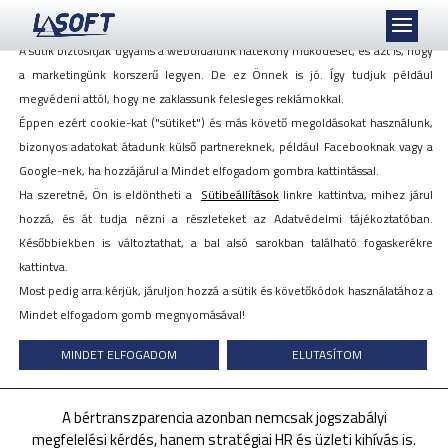
Mi szeretjük a sütiket, akkor is, ha azok követnek minket!
A sütik biztosítják ugyanis a weboldalunk hatékony működését, és azt is, hogy
a marketingünk korszerű legyen. De ez Önnek is jó. Így tudjuk például
megvédeni attól, hogy ne zaklassunk felesleges reklámokkal.
PIRAMIS™
Éppen ezért cookie-kat ("sütiket") és más követő megoldásokat használunk,
bizonyos adatokat átadunk külső partnereknek, például Facebooknak vagy a
Bértranszparencia
Google-nek, ha hozzájárul a Mindet elfogadom gombra kattintással.
Ha szeretné, Ön is eldöntheti a
Sütibeállítások
linkre kattintva, mihez járul
Digitális támogatás a bértranszparencia
hozzá, és át tudja nézni a részleteket az Adatvédelmi tájékoztatóban.
követelményeinek teljesítéséhez – a
Későbbiekben is változtathat, a bal alsó sarokban található fogaskerékre
Piramis™ Bérprogram integrált
kattintva.
megoldásaként
Most pedig arra kérjük, járuljon hozzá a sütik és követőkódok használatához a
A 2023/970/EU bértranszparencia irányelv célja, hogy
Mindet elfogadom gomb megnyomásával!
megerősítse az „egyenlő értékű munkáért egyenlő bér”
MINDET ELFOGADOM
ELUTASÍTOM
elvét, és csökkentse a nemek közötti bérkülönbségeket az
Európai Unióban.
A bértranszparencia azonban nemcsak jogszabályi
megfelelési kérdés, hanem stratégiai HR és üzleti kihívás is.