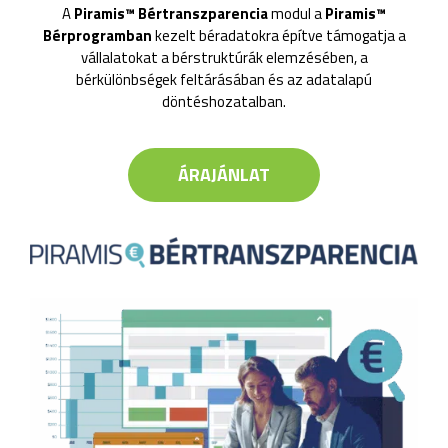
A
Piramis™ Bértranszparencia
modul a
Piramis™
Bérprogramban
kezelt béradatokra építve támogatja a
vállalatokat a bérstruktúrák elemzésében, a
bérkülönbségek feltárásában és az adatalapú
döntéshozatalban.
ÁRAJÁNLAT