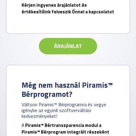
Kérjen ingyenes árajánlatot és
értékesítőink felveszik Önnel a kapcsolatot
ÁRAJÁNLAT
Még nem használ Piramis™
Bérprogramot?
Váltson Piramis™ Bérprogramra és vegye
igénybe az egyedi szoftverváltási
kedvezményeket!
A
Piramis™ Bértranszparencia modul a
Piramis™ Bérprogram integrált részeként