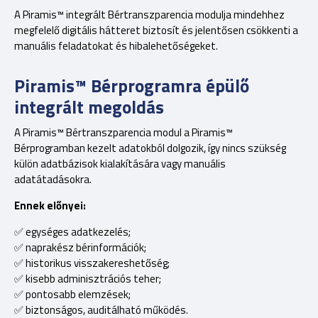
A Piramis™ integrált Bértranszparencia modulja mindehhez
megfelelő digitális hátteret biztosít és jelentősen csökkenti a
manuális feladatokat és hibalehetőségeket.
Piramis™ Bérprogramra épülő
integrált megoldás
A Piramis™ Bértranszparencia modul a Piramis™
Bérprogramban kezelt adatokból dolgozik, így nincs szükség
külön adatbázisok kialakítására vagy manuális
adatátadásokra.
Ennek előnyei:
✅ egységes adatkezelés;
✅ naprakész bérinformációk;
✅ historikus visszakereshetőség;
✅ kisebb adminisztrációs teher;
✅ pontosabb elemzések;
✅ biztonságos, auditálható működés.