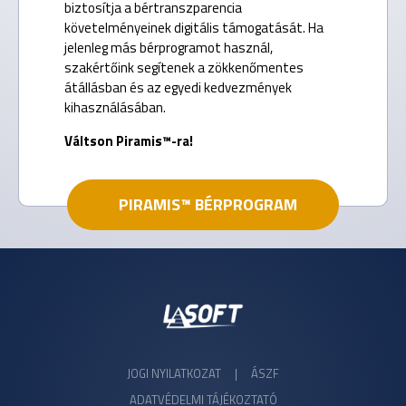
biztosítja a bértranszparencia
követelményeinek digitális támogatását. Ha
jelenleg más bérprogramot használ,
szakértőink segítenek a zökkenőmentes
átállásban és az egyedi kedvezmények
kihasználásában.
Váltson Piramis™-ra!
PIRAMIS™ BÉRPROGRAM
JOGI NYILATKOZAT
|
ÁSZF
ADATVÉDELMI TÁJÉKOZTATÓ