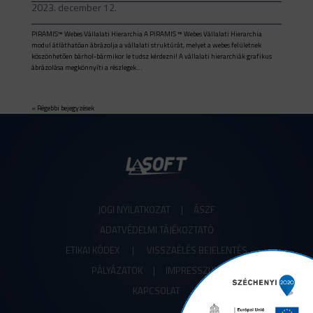
2023. december 12.
PIRAMIS™ Webes Vállalati Hierarchia A PIRAMIS ™ Webes Vállalati Hierarchia
modul átláthatóan ábrázolja a vállalati struktúrát, melyet a webes felületnek
köszönhetően bárhol-bármikor le tudsz kérdezni! A vállalati hierarchiák grafikus
ábrázolása megkönnyíti a részlegek...
« Régebbi bejegyzések
JOGI NYILATKOZAT
|
ÁSZF
ADATVÉDELMI TÁJÉKOZTATÓ
ETIKAI KÓDEX
|
VISSZAÉLÉS BEJELENTÉS
PÁLYÁZATOK |
IMPRESSZUM
KAPCSOLAT