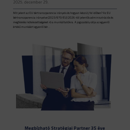
2025. december 29.
Mit jelent az EU bértranszparencia irányelv és hogyan készülj fel időben? Az EU
bértranszparencia irányelve (2023/970/EU) 2026-tól jelentős adminisztrációs és
megfelelési kötelezettségeket ró a munkáltatókra. A jogszabály célja az egyenlő
értékű munkáért egyenlő bér...
Megbízható Stratégiai Partner 35 éve