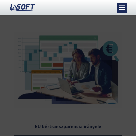
EU bértranszparencia irányelv