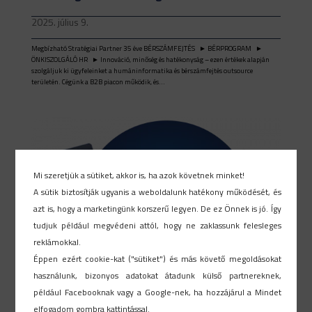
2025. július 9.
Megbízható Stratégiai Partner 35 éve BÉRSZÁMFEJTÉS ► BÉRPROGRAM ►
ÖNKISZOLGÁLÓ HR ► Innováció, minőség és hatékonyság – ezen értékek alapján
szolgáljuk ki ügyfeleinket a humáninformatika és bérszámfejtés outsource
területén. Cégünk a B2B piacon működik, és...
Mi szeretjük a sütiket, akkor is, ha azok követnek minket!
A sütik biztosítják ugyanis a weboldalunk hatékony működését, és
azt is, hogy a marketingünk korszerű legyen. De ez Önnek is jó. Így
tudjuk például megvédeni attól, hogy ne zaklassunk felesleges
reklámokkal.
Éppen ezért cookie-kat ("sütiket") és más követő megoldásokat
használunk, bizonyos adatokat átadunk külső partnereknek,
például Facebooknak vagy a Google-nek, ha hozzájárul a Mindet
elfogadom gombra kattintással.