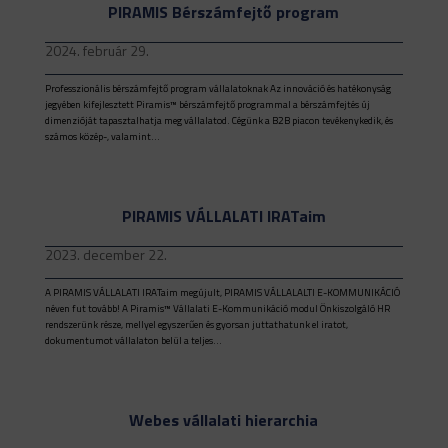
PIRAMIS Bérszámfejtő program
2024. február 29.
Professzionális bérszámfejtő program vállalatoknak Az innováció és hatékonyság
jegyében kifejlesztett Piramis™ bérszámfejtő programmal a bérszámfejtés új
dimenzióját tapasztalhatja meg vállalatod. Cégünk a B2B piacon tevékenykedik, és
számos közép-, valamint...
PIRAMIS VÁLLALATI IRATaim
2023. december 22.
A PIRAMIS VÁLLALATI IRATaim megújult, PIRAMIS VÁLLALALTI E-KOMMUNIKÁCIÓ
néven fut tovább! A Piramis™ Vállalati E-Kommunikáció modul Önkiszolgáló HR
rendszerünk része, mellyel egyszerűen és gyorsan juttathatunk el iratot,
dokumentumot vállalaton belül a teljes...
Webes vállalati hierarchia