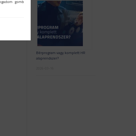
lfogadom gomb
Bérprogram vagy komplett HR
alaprendszer?
2026-03-16