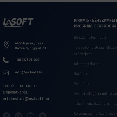
PIRAMIS - BÉRSZÁMFEJ
PROGRAM, BÉRPROGR
Bérszámfejtés modul
4400 Nyíregyháza,

Társadalombiztosítsi ellátás
Dózsa György út 41.
számfejtése
+36 42/503-000

Adatszolgáltatások
info@os.lsoft.hu

Utalások
Pénztárak
Termékinformáció és
árajánlatkérés:
Hivatali célú gépjármű nyilvá
ertekesites@os.lsoft.hu
Teljesítményelszámolás mod
Kölcsönzött munkaerő kezel