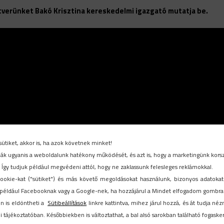
tverünket Bakó Krisztina kereskedelmi igazgató mutatja be.
sütiket, akkor is, ha azok követnek minket!
ítják ugyanis a weboldalunk hatékony működését, és azt is, hogy a marketingünk kors
. Így tudjuk például megvédeni attól, hogy ne zaklassunk felesleges reklámokkal.
ookie-kat ("sütiket") és más követő megoldásokat használunk, bizonyos adatokat
például Facebooknak vagy a Google-nek, ha hozzájárul a Mindet elfogadom gombra k
n is eldöntheti a
Sütibeállítások
linkre kattintva, mihez járul hozzá, és át tudja néz
 tájékoztatóban. Későbbiekben is változtathat, a bal alsó sarokban található fogasker