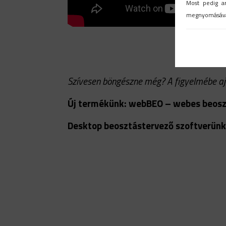
Most pedig a
megnyomásáva
Szívesen böngészne még? A figyelmébe ajá
Új termékünk: webBEO – webes beosz
Desktop beosztástervező szoftverün