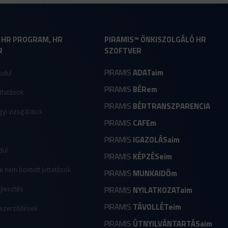
- HR PROGRAM, HR
PIRAMIS™ ÖNKISZOLGÁLÓ HR
R
SZOFTVER
PIRAMIS
ADATaim
odul
PIRAMIS
BÉRem
ttatások
PIRAMIS
BÉRTRANSZPARENCIA
yi vizsgálatok
PIRAMIS
CAFEm
r
PIRAMIS
IGAZOLÁSaim
dul
PIRAMIS
KÉPZÉSeim
e nem bontott juttatások
PIRAMIS
MUNKAIDŐm
jlesztés
PIRAMIS
NYILATKOZATaim
PIRAMIS
TÁVOLLÉTeim
 szerződések
PIRAMIS
ÚTNYILVÁNTARTÁSaim