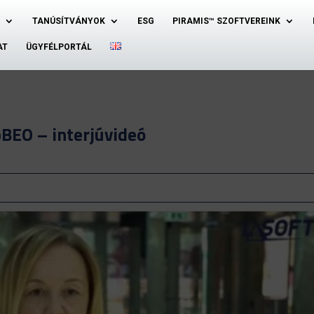
TANÚSÍTVÁNYOK
ESG
PIRAMIS™ SZOFTVEREINK
AT
ÜGYFÉLPORTÁL
BEO – interjúvideó