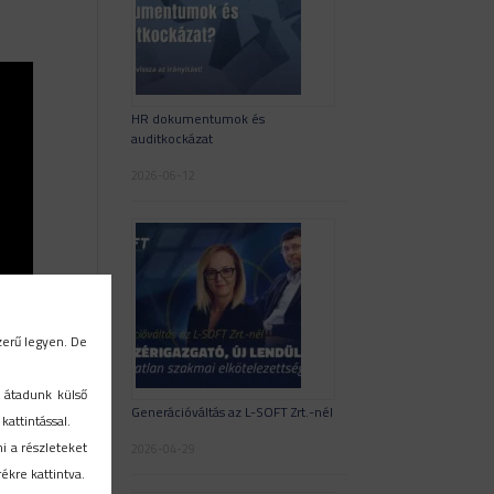
HR dokumentumok és
auditkockázat
2026-06-12
zerű legyen. De
 átadunk külső
Generációváltás az L-SOFT Zrt.-nél
attintással.
ni a részleteket
2026-04-29
ékre kattintva.