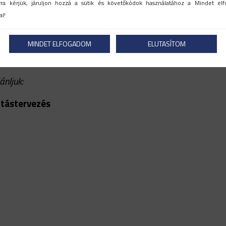
rra kérjük, járuljon hozzá a sütik és követőkódok használatához a Mindet e
l!
MINDET ELFOGADOM
ELUTASÍTOM
nljuk:
tástervezés
k