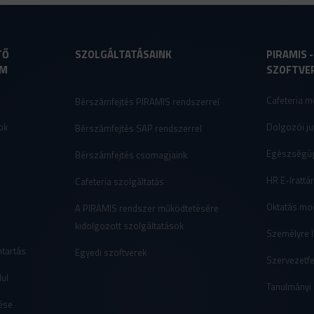
TŐ
SZOLGÁLTATÁSAINK
PIRAMIS 
AM
SZOFTVE
Cafeteria m
Bérszámfejtés PIRAMIS rendszerrel
ok
Dolgozói ju
Bérszámfejtés SAP rendszerrel
Egészségüg
Bérszámfejtés csomagjaink
HR E-Irattá
Cafeteria szolgáltatás
Oktatás mo
A PIRAMIS rendszer működtetésére
kidolgozott szolgáltatások
Személyre l
ntartás
Egyedi szoftverek
Szervezetfe
ul
Tanulmányi
ése