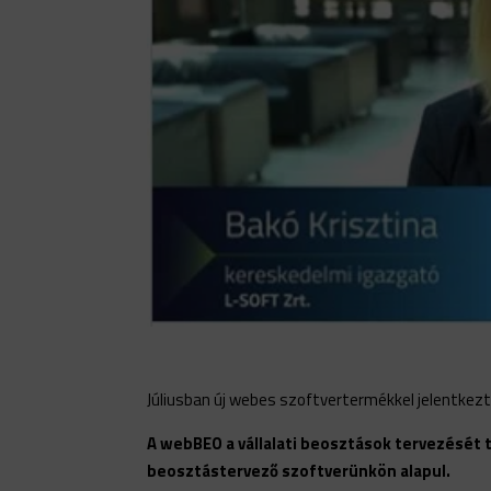
Júliusban új webes szoftvertermékkel jelentkez
A webBEO a vállalati beosztások tervezését 
beosztástervező szoftverünkön alapul.