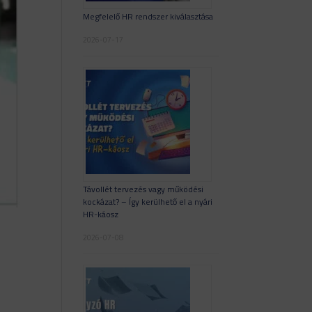
Megfelelő HR rendszer kiválasztása
2026-07-17
Távollét tervezés vagy működési
kockázat? – Így kerülhető el a nyári
HR-káosz
2026-07-08