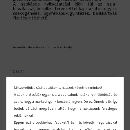
A szokásos nyitvatartási időn túl az szja-
bevallással, bevallási tervezettel kapcsolatos ügyek,
csekkigénylés, ügyfélkapu-ügyintézés, bankkártyás
fizetés intézhető.
Az eredeti cikket a Pénzcentrum portálon találja.
Search
Mi szeretjük a sütiket, akkor is, ha azok követnek minket!
A sütik biztosítják ugyanis a weboldalunk hatékony működését, és
Legutóbbi hírek
azt is, hogy a marketingünk korszerű legyen. De ez Önnek is jó. Így
tudjuk például megvédeni attól, hogy ne zaklassunk felesleges
reklámokkal.
Éppen ezért cookie-kat ("sütiket") és más követő megoldásokat
használunk, bizonyos adatokat átadunk külső partnereknek,