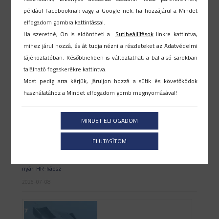
például Facebooknak vagy a Google-nek, ha hozzájárul a Mindet
elfogadom gombra kattintással.
Ha szeretné, Ön is eldöntheti a
Sütibeállítások
linkre kattintva,
Megfelelő HR rendszer kiválasztása
mihez járul hozzá, és át tudja nézni a részleteket az Adatvédelmi
tájékoztatóban. Későbbiekben is változtathat, a bal alsó sarokban
2026-07-17
található fogaskerékre kattintva.
Most pedig arra kérjük, járuljon hozzá a sütik és követőkódok
használatához a Mindet elfogadom gomb megnyomásával!
MINDET ELFOGADOM
ELUTASÍTOM
Távollét tervezés vagy működési kockázat? – Így kerülhető el a
nyári HR-káosz
2026-07-08