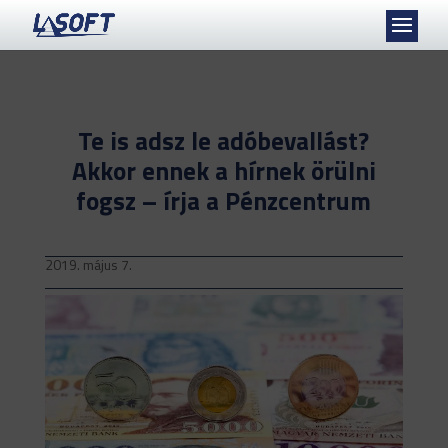
Te is adsz le adóbevallást?
Akkor ennek a hírnek örülni
fogsz – írja a Pénzcentrum
2019. május 7.