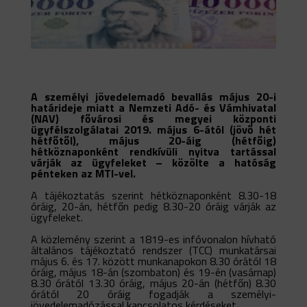
A személyi jövedelemadó bevallás május 20-i
határideje miatt a Nemzeti Adó- és Vámhivatal
(NAV) fővárosi és megyei központi
ügyfélszolgálatai 2019. május 6-ától (jövő hét
hétfőtől), május 20-áig (hétfőig)
hétköznaponként rendkívüli nyitva tartással
várják az ügyfeleket – közölte a hatóság
pénteken az MTI-vel.
A tájékoztatás szerint hétköznaponként 8.30-18
óráig, 20-án, hétfőn pedig 8.30-20 óráig várják az
ügyfeleket.
A közlemény szerint a 1819-es infóvonalon hívható
általános tájékoztató rendszer (TCC) munkatársai
május 6. és 17. között munkanapokon 8.30 órától 18
óráig, május 18-án (szombaton) és 19-én (vasárnap)
8.30 órától 13.30 óráig, május 20-án (hétfőn) 8.30
órától 20 óráig fogadják a személyi-
jövedelemadózással kapcsolatos kérdéseket.