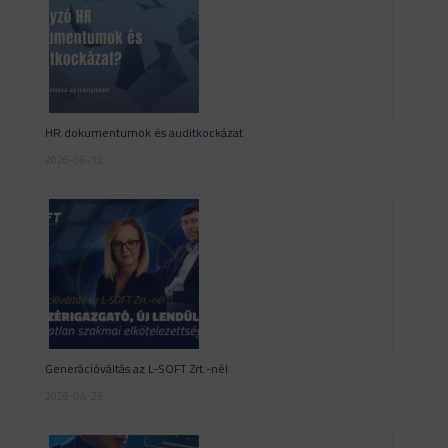
HR dokumentumok és auditkockázat
2026-06-12
Generációváltás az L-SOFT Zrt.-nél
2026-04-29