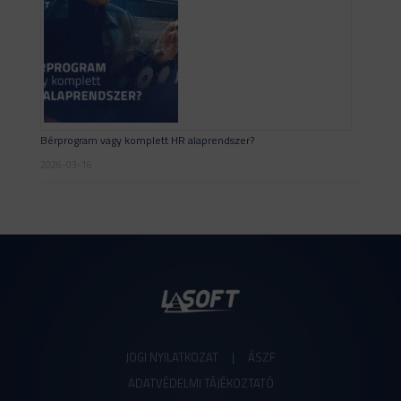
Bérprogram vagy komplett HR alaprendszer?
2026-03-16
JOGI NYILATKOZAT
|
ÁSZF
ADATVÉDELMI TÁJÉKOZTATÓ