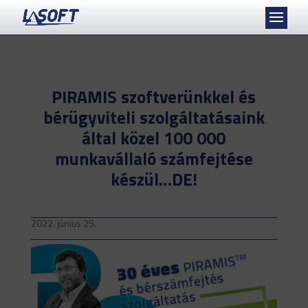
PIRAMIS szoftverünkkel és
bérügyviteli szolgáltatásaink
által közel 100 000
munkavállaló számfejtése
készül…DE!
2022. június 29.