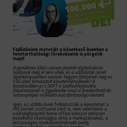
Fejlődésünk motorját a következő években a
fenntarthatósági törekvéseink is pörgetik
majd!
A pandémia által csúcsra járatott digitalizációs
hullámok még el sem ültek, és a vállalatok ismét
lépéskényszerben vannak: hogyan feleljenek meg az
ESG által támasztott követelményeknek? A
közeljövőben az L-SOFT a szoftverfejlesztési
folyamatainál is figyelembe veszi a fenntartható és
versenyképes működés kulcsfontosságú elemeit.
Igen, az utóbbi évek felhajtották a keresletet a
HR terület szoftverei iránt is, nem véletlenül: a
szükséghelyzeti home office sokszor nehezen
kezelhető távolságba vitte a munkatársakat, a
biztonságos munkakörülmények pedig
megkövetelték a lehetőség szerinti