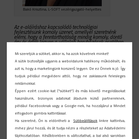
Bakó Krisztina, L-SOFT vezérigazgató-helyettes
Az e-aláíráshoz kapcsolódó technológiai
fejlesztésünk komoly üzenet, amellyel szeretnénk
elérni, hogy a fenntarthatóság mindig komoly, döntő
érv és érték legyen a vállalati beruházások esetében
– mondja Bakó Krisztina, az L-SOFT vezérigazgató-
helyettese, egyben a kereskedelemért felelős
Mi szeretjük a sütiket, akkor is, ha azok követnek minket!
vezetője.
A sütik biztosítják ugyanis a weboldalunk hatékony működését, és
Az L-SOFT gyorsan reagált a foglalkoztatásban
azt is, hogy a marketingünk korszerű legyen. De ez Önnek is jó. Így
felbukkant legújabb vállalati igényekre is, 2021 év
tudjuk például megvédeni attól, hogy ne zaklassunk felesleges
végén a piacra bevezetett home office és egyéb
távolléteket adminisztráló webes önkiszolgáló
reklámokkal.
szoftverével, a
PIRAMIS TÁVOLLÉTeim
-el. A
Éppen ezért cookie-kat ("sütiket") és más követő megoldásokat
szoftver lehetővé teszi, hogy a munkavállaló
tervezze, igényelje a különböző távolléteit,
használunk, bizonyos adatokat átadunk külső partnereknek,
melyet ezt követően a vezető elbírál, és a
például Facebooknak vagy a Google-nek, ha hozzájárul a Mindet
döntésről a beosztott haladéktalanul értesül.
elfogadom gombra kattintással.
Ugyancsak a hibrid foglalkoztatás generálhatja
Ha szeretné, Ön is eldöntheti a
Sütibeállítások
linkre kattintva,
akár a képzési stratégia felülvizsgálatát is, a
távolról dolgozók esetében például a soft skillek
mihez járul hozzá, és át tudja nézni a részleteket az Adatvédelmi
fejlesztését, vagy az e-learning megoldások
tájékoztatóban. Későbbiekben is változtathat, a bal alsó sarokban
térnyerését. Az L-SOFT szoftverválasza erre a