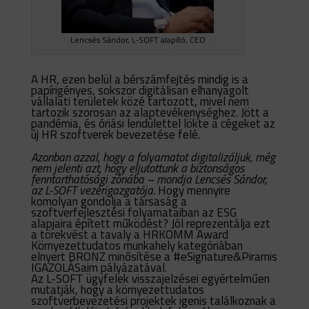
Lencsés Sándor, L-SOFT alapító, CEO
A HR, ezen belül a bérszámfejtés mindig is a
papírigényes, sokszor digitálisan elhanyagolt
vállalati területek közé tartozott, mivel nem
tartozik szorosan az alaptevékenységhez. Jött a
pandémia, és óriási lendülettel lökte a cégeket az
új HR szoftverek bevezetése felé.
Azonban azzal, hogy a folyamatot digitalizáljuk, még
nem jelenti azt, hogy eljutottunk a biztonságos
fenntarthatósági zónába – mondja Lencsés Sándor,
az L-SOFT vezérigazgatója.
Hogy mennyire
komolyan gondolja a társaság a
szoftverfejlesztési folyamataiban az ESG
alapjaira épített működést? Jól reprezentálja ezt
a törekvést a tavaly a HRKOMM Award
Környezettudatos munkahely kategóriában
elnyert BRONZ minősítése a
#eSignature&Piramis
IGAZOLÁSaim
pályázatával.
Az L-SOFT ügyfelek visszajelzései egyértelműen
mutatják, hogy a környezettudatos
szoftverbevezetési projektek igenis találkoznak a