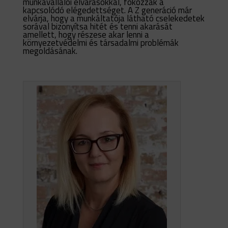
munkavállalói elvárásokkal, fokozzák a
kapcsolódó elégedettséget. A Z generáció már
elvárja, hogy a munkáltatója látható cselekedetek
sorával bizonyítsa hitét és tenni akarását
amellett, hogy részese akar lenni a
környezetvédelmi és társadalmi problémák
megoldásának.