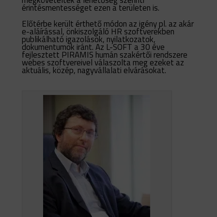
érintésmentességet ezen a területen is.
Előtérbe került érthető módon az igény pl. az akár
e-aláírással, önkiszolgáló HR szoftverekben
publikálható igazolások, nyilatkozatok,
dokumentumok iránt. Az L-SOFT a 30 éve
fejlesztett PIRAMIS humán szakértői rendszere
webes szoftvereivel
válaszolta meg ezeket az
aktuális, közép, nagyvállalati elvárásokat.