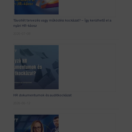
Távollét tervezés vagy működési kockázat? – Így kerülhető el a
nyári HR-káosz
2026-07-08
HR dokumentumok és auditkockázat
2026-06-12