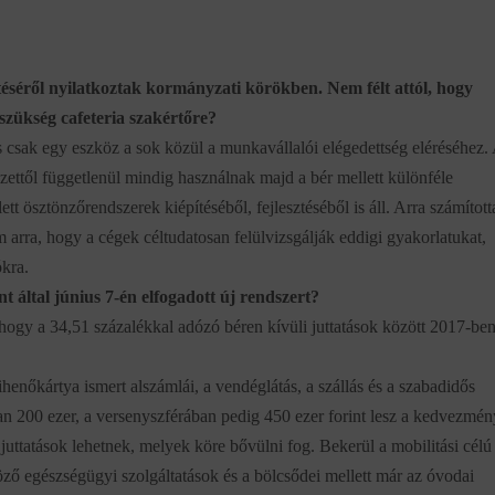
téséről nyilatkoztak kormányzati körökben. Nem félt attól, hogy
szükség cafeteria szakértőre?
is csak egy eszköz a sok közül a munkavállalói elégedettség eléréséhez.
ttől függetlenül mindig használnak majd a bér mellett különféle
tt ösztönzőrendszerek kiépítéséből, fejlesztéséből is áll. Arra számítot
 arra, hogy a cégek céltudatosan felülvizsgálják eddigi gyakorlatukat,
kra.
 által június 7-én elfogadott új rendszert?
hogy a 34,51 százalékkal adózó béren kívüli juttatások között 2017-be
enőkártya ismert alszámlái, a vendéglátás, a szállás és a szabadidős
ban 200 ezer, a versenyszférában pedig 450 ezer forint lesz a kedvezmé
 juttatások lehetnek, melyek köre bővülni fog. Bekerül a mobilitási célú
öző egészségügyi szolgáltatások és a bölcsődei mellett már az óvodai