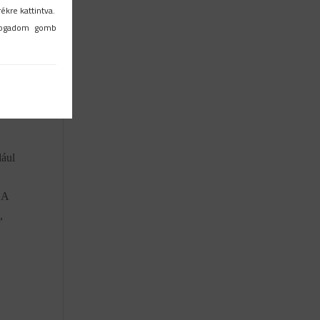
ékre kattintva.
mok
lfogadom gomb
vás
dául
 A
,