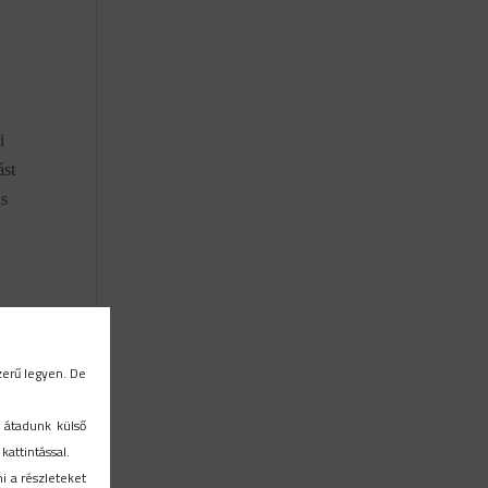
i
ást
ás
 ezt
zerű legyen. De
ják a
 átadunk külső
attintással.
ni a részleteket