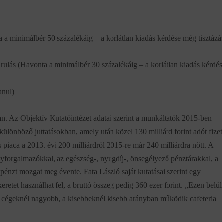
 a minimálbér 50 százalékáig – a korlátlan kiadás kérdése még tisztázá
rulás (Havonta a minimálbér 30 százalékáig – a korlátlan kiadás kérdé
anul)
an. Az Objektív Kutatóintézet adatai szerint a munkáltatók 2015-ben
különböző juttatásokban, amely után közel 130 milliárd forint adót fize
piaca a 2013. évi 200 milliárdról 2015-re már 240 milliárdra nőtt. A
ányforgalmazókkal, az egészség-, nyugdíj-, önsegélyező pénztárakkal, a
énzt mozgat meg évente. Fata László saját kutatásai szerint egy
eretet használhat fel, a bruttó összeg pedig 360 ezer forint. „Ezen belül
 cégeknél nagyobb, a kisebbeknél kisebb arányban működik cafeteria