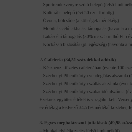
– Sportrendezvényre szóló belépő (felső limit nél
– Kulturális belépő (évi 50 ezer forintig)
– Óvoda, bölcsőde (a költségek mértékéig)
– Mobilitás célú lakhatási támogatás (havonta a 
– Lakáscélú támogatás (30% max. 5 millió Ft 5 é
– Kockázati biztosítás (pl. egészség) (havonta a 
2. Cafeteria (34,51 százalékkal adózik)
– Készpénz kifizetés cafeteriában (évente 100 ezer
– Széchenyi Pihenőkártya vendéglátás alszámla (é
– Széchenyi Pihenőkártya szállás alszámla (évente
– Széchenyi Pihenőkártya szabadidő alszámla (éve
Ezeknek együttes értékét is vizsgálni kell. Verse
év értékig a kedvező 34,51% mértékű közteher, fel
3. Egyes meghatározott juttatások (49,98 száz
– Munkahelyi étkeztetés (felső limit nélkül)