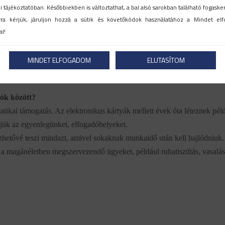
zóvá lehet tenni. Mennyivel jobban hangzik, ha a futball Eb-re vagy a
 tájékoztatóban. Későbbiekben is változtathat, a bal alsó sarokban található fogasker
lépőt adunk, mintha csak „utalványokat” osztogatnánk. A közös progra
rra kérjük, járuljon hozzá a sütik és követőkódok használatához a Mindet e
a munkatársak elmesélik az élményeket az ismerőseiknek így építve a
l!
ásokat, amit a dolgozók külön megköszönnek, lelkesen osztják meg a
MINDET ELFOGADOM
ELUTASÍTOM
rőseikkel. Az ilyen élményszerű juttatások megvalósítása komoly kihí
tók között?
matikai támogatás. Az elektronikus kártyák mellett évek óta léteznek pél
jük az egyenlegünket, elfogadóhelyeket.
tézhetővé teszi mindazt, amivel sokaknak munkaidő után kell bajlódniuk.
 a magánéletben megszervezendő ügyeket, például ruhatisztítás, vasalás