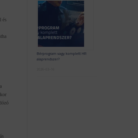
l és
ntha
Bérprogram vagy komplett HR
alaprendszer?
2026-03-16
ja
kkor
adózó
ás