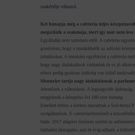
szakértője válaszol.
Két hónapja még a cafeteria teljes készpénzesí
megszűnik a szakmája, mert így már nem lesz 
Egyáltalán nem tartottam ettől. A cafeteria ugyan
gondolom, hogy a munkáltatók az adózási környeze
juttatásokat. A munkám egyébként a cafeteria melle
hogy nagy átalakulások várhatóak és ez jó alkalom
ehhez pedig gyakran szükség van külső tanácsadó
Mennyire tartja nagy átalakításnak a parlament
Jelentősek a változások. A legnagyobb újdonság, 
megjelenik a készpénz évi 100 ezer forintig.
Emellett ebben a körben maradnak a Széchenyi Pih
szolgáltatások. E cafeteriaelemeknél a közszférá
határ. 2017 slágerei érzésem szerint az adómentes
lakhatási támogatás, ami öt évig adható, a különb