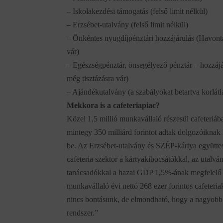
– Iskolakezdési támogatás (felső limit nélkül)
– Erzsébet-utalvány (felső limit nélkül)
– Önkéntes nyugdíjpénztári hozzájárulás (Havonta
vár)
– Egészségpénztár, önsegélyező pénztár – hozzájá
még tisztázásra vár)
– Ajándékutalvány (a szabályokat betartva korlátl
Mekkora is a cafeteriapiac?
Közel 1,5 millió munkavállaló részesül cafeteriáb
mintegy 350 milliárd forintot adtak dolgozóiknak 
be. Az Erzsébet-utalvány és SZÉP-kártya együttes 
cafeteria szektor a kártyakibocsátókkal, az utalv
tanácsadókkal a hazai GDP 1,5%-ának megfelelő p
munkavállaló évi nettó 268 ezer forintos cafeteriak
nincs bontásunk, de elmondható, hogy a nagyobb
rendszer.”