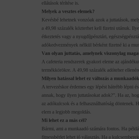
ellátások térítése is.
Melyek a vesztes elemek?
Kevésbé lehetnek vonzóak azok a juttatások, mely
a 49,98 százalék közterhet kell fizetni utánuk. Il
étkeztetés vagy a nyugdíjpénztári, egészségpénzt
adókedvezmények nélkül bérként fizetné ki a mu
Van olyan juttatás, amelynek viszonylag magas
A cafeteria rendszerek gyakori eleme az ajándékut
termékkörökre. A 49,98 százalék adóteher ellenér
Milyen hatással lehet ez változás a munkaadók
A tervezéskor érdemes egy lépést hátrébb lépni és 
annak, hogy ilyen juttatásokat adok?”. Ha az, ho
az adókulcsok és a felhasználhatóság döntenek. H
elem a legjobb megoldás.
Mi lehet ez a más cél?
Bármi, ami a munkaadó számára fontos. Ha például
fitnessbérlet lehet jó választás. Ha a kulcsember