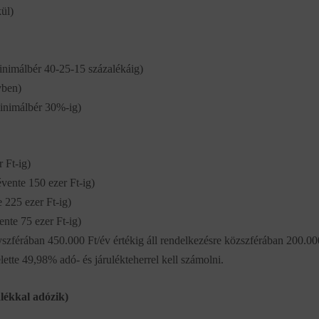
kül)
minimálbér 40-25-15 százalékáig)
vben)
minimálbér 30%-ig)
 Ft-ig)
vente 150 ezer Ft-ig)
 225 ezer Ft-ig)
nte 75 ezer Ft-ig)
nyszférában 450.000 Ft/év értékig áll rendelkezésre közszférában 200.00
ette 49,98% adó- és járulékteherrel kell számolni.
alékkal adózik)