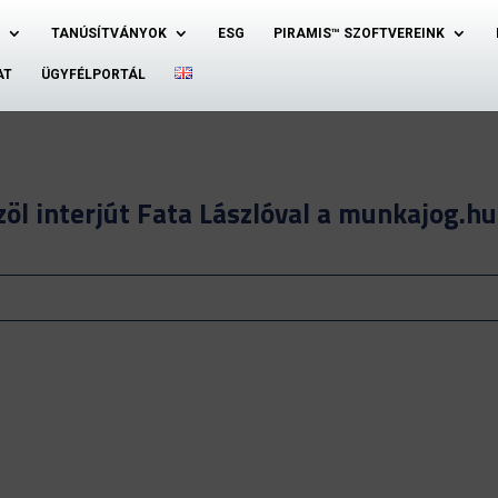
TANÚSÍTVÁNYOK
ESG
PIRAMIS™ SZOFTVEREINK
AT
ÜGYFÉLPORTÁL
özöl interjút Fata Lászlóval a munkajog.hu