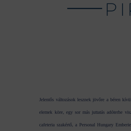
2
Jelentős változások lesznek jövőre a béren kív
elemek köre, egy sor más juttatás adóterhe v
cafeteria szakértő, a Personal Hungary Emberier