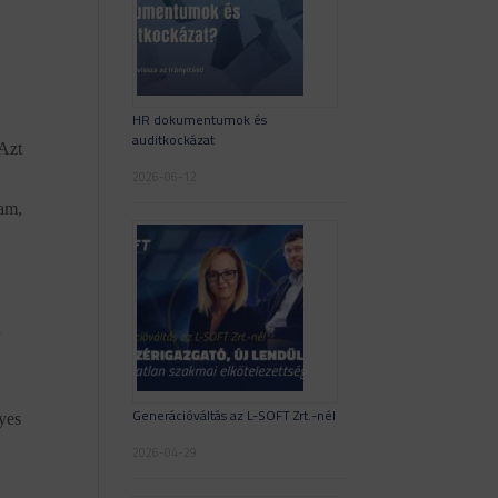
HR dokumentumok és
auditkockázat
 Azt
2026-06-12
tam,
n
Generációváltás az L-SOFT Zrt.-nél
nyes
2026-04-29