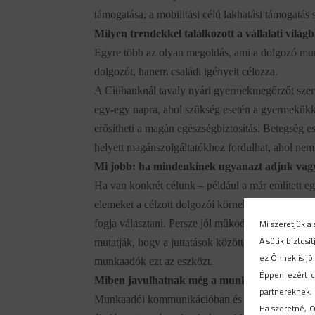
támogatása, a mobilitási célú lakhatási támogatás
Milyen trendekkel találkozott a vállalati világ
Egyre több az olyan megoldás, ami a dolgozó mun
dolgozót, hanem családi igényeit célozza.
A Citibanknál tavaly nyári gyermekmegőrzőt szerve
egy-egy napra, ahol szükség esetén a gyermekükke
erősítheti a magán egészségbiztosítás. Betegség es
helyett magánszolgáltatókhoz fordulhat, ahol nem
Mi jobb: ha mindenkinek ugyanazt adjuk vag
Ha van konkrét célunk – például a már említett e
elemeket a célzott dolgozói körnek adjuk. Ha vála
Mi szeretjük a 
fogja választani. Persze jól működhet a szabadon 
A sütik biztos
mutatják, hogy a juttatások között erősödik a nem 
ez Önnek is jó
munkaadók ezt az eszközt.
Éppen ezért c
Miben javulhatnak még a munkaadók?
partnereknek, 
Munkaadói kommunikációban és kreativitásban. A 
Ha szeretné, Ö