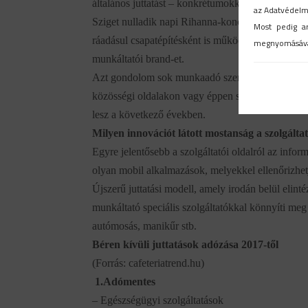
általános juttatást – konkrétumokkal könnyen von
az Adatvédelmi
Sziget nulladik napi Rihanna-koncertre szóló be
Most pedig a
ráadásul csapatépítésként is működhetnek. Aztán 
megnyomásáva
munkáltatói brand-et.
Azt gondolom sok munkaadó szeretne olyan juttat
közösségi oldalakon vagy éppen személyesen isme
lesz a következő években.
Milyen innovációt látott mostanság a szolgálta
Egyre jelentősebb a szolgáltatói oldalról az infor
olyan mobil alkalmazások, melyekkel ellenőrizhet
Újszerű juttatási modell, amely irodán belül elin
munkáltató speciális szolgáltatókkal könnyíti meg
autómosás, manikűr stb.
Béren kívüli juttatások adózása 2017-től
(Forrás: cafeteriatrend.hu)
1.Adómentes
– Egészségügyi szolgáltatások