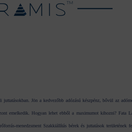
016.06.24
üli juttatásokban. Jön a kedvezőbb adózású készpénz, bővül az adóm
iszont emelkedik. Hogyan lehet ebből a maximumot kihozni? Fata L
őforrás-menedzsment Szakkiállítás bérek és juttatások területének fe