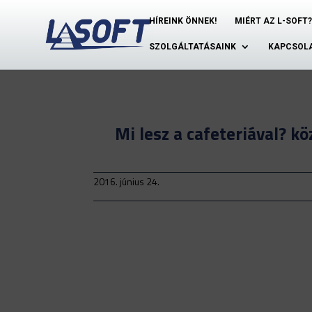
HÍREINK ÖNNEK!
MIÉRT AZ L-SOFT?
SZOLGÁLTATÁSAINK
KAPCSOL
Mi lesz a cafeteriával? k
2016. június 24.