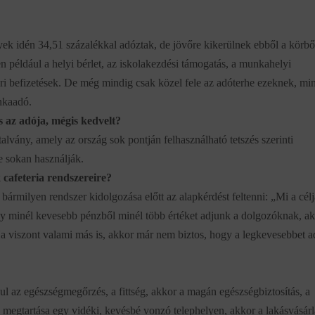
ek idén 34,51 százalékkal adóztak, de jövőre kikerülnek ebből a körbő
yen például a helyi bérlet, az iskolakezdési támogatás, a munkahelyi
ári befizetések. De még mindig csak közel fele az adóterhe ezeknek, mi
nkaadó.
 az adója, mégis kedvelt?
alvány, amely az ország sok pontján felhasználható tetszés szerinti
e sokan használják.
 cafeteria rendszereire?
bármilyen rendszer kidolgozása előtt az alapkérdést feltenni: „Mi a cél
gy minél kevesebb pénzből minél több értéket adjunk a dolgozóknak, a
a viszont valami más is, akkor már nem biztos, hogy a legkevesebbet 
 az egészségmegőrzés, a fittség, akkor a magán egészségbiztosítás, a
ek megtartása egy vidéki, kevésbé vonzó telephelyen, akkor a lakásvásárl