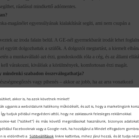
 segíthet, ráadásul mindkettő adómentes.
ban?
ka-magánélet egyensúlyának kialakítását segíti, ami nem csupán a
ztek az iroda falain belül. A GE-nél gyermekbarát irodát lehet foglaln
l együtt dolgozhattak a szülők. A dolgozói megtartást, a kiemelt elbán
etén a munkavállaló azt érzi, gondoskodik róla a cég, és az állami ellát
 kell várakozni, kiválóak a körülmények, komfortosan érzi magát.
y mindenki szabadon összeválogathatja?
gészségmegőrzés vagy pihenés – akkor az jobb, ha az arra vonatkozó
sztás tárgyává tesszük, akkor a hatás „felpuhulhat”, azaz nem mindenki
sütiket, akkor is, ha azok követnek minket!
választható és a vegyes rendszer is a cél függvényében. Az adatok azt
ítják ugyanis a weboldalunk hatékony működését, és azt is, hogy a marketingünk kors
választható elemek súlya. Ezt azt is jelenti, hogy tudatosabban használ
. Így tudjuk például megvédeni attól, hogy ne zaklassunk felesleges reklámokkal.
ookie-kat ("sütiket") és más követő megoldásokat használunk, bizonyos adatokat
például Facebooknak vagy a Google-nek, ha hozzájárul a Mindet elfogadom gombra k
kulturális és sportrendezvényre szóló utalványokat – vagy bármely
n is eldöntheti a
Sütibeállítások
linkre kattintva, mihez járul hozzá, és át tudja néz