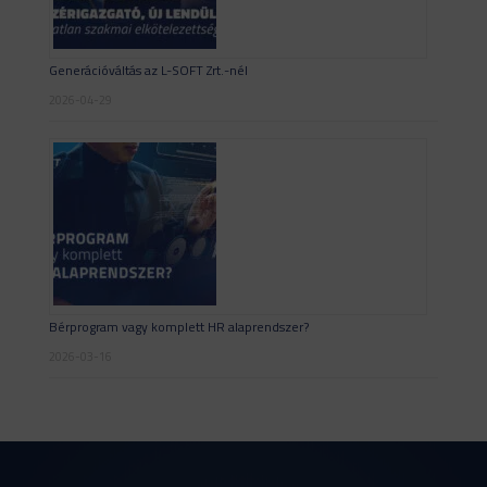
Generációváltás az L-SOFT Zrt.-nél
2026-04-29
Bérprogram vagy komplett HR alaprendszer?
2026-03-16