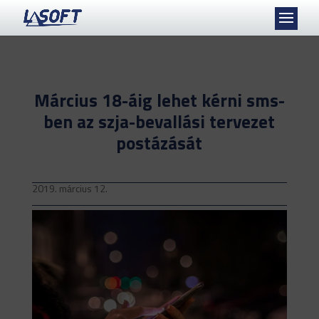
Március 18-áig lehet kérni sms-
ben az szja-bevallási tervezet
postázását
2019. március 12.