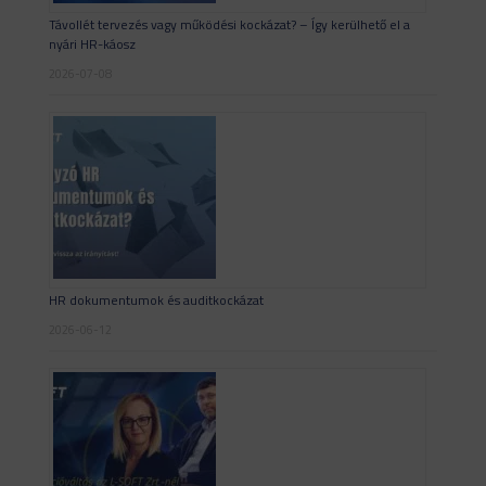
Távollét tervezés vagy működési kockázat? – Így kerülhető el a
nyári HR-káosz
2026-07-08
HR dokumentumok és auditkockázat
2026-06-12