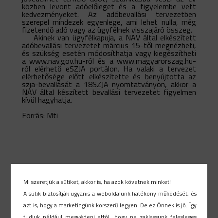
közben levont adóelőleget és a figyelembe vett
kedvezményeket. Az adóbevallási tervezetben
szerepel mindezek egyenlege, ami lehet nulla, még
fizetendő adó vagy az ügyfélnek visszajáró összeg.
Akinek van ügyfélkapuja, a NAV által elkészített
adóbevallási tervezetet március 15-től megnézheti,
és szükség esetén módosíthatja vagy kiegészítheti
a
www.nav.gov.hu-ról
és a
www.magyarorszag.hu-
ról
elérhető eSZJA portálon. Ha valaki a tervezet
elérhetősége előtt elkészítette és benyújtotta az
szja-bevallását a 18SZJA nyomtatványon, akkor a
NAV által készített bevallási tervezetet figyelmen
kívül hagyhatja.
Forrás: Mti
Mi szeretjük a sütiket, akkor is, ha azok követnek minket!
Search
A sütik biztosítják ugyanis a weboldalunk hatékony működését, és
azt is, hogy a marketingünk korszerű legyen. De ez Önnek is jó. Így
tudjuk például megvédeni attól, hogy ne zaklassunk felesleges