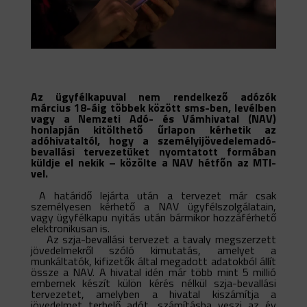
Az ügyfélkapuval nem rendelkező adózók
március 18-áig többek között sms-ben, levélben
vagy a Nemzeti Adó- és Vámhivatal (NAV)
honlapján kitölthető űrlapon kérhetik az
adóhivataltól, hogy a személyijövedelemadó-
bevallási tervezetüket nyomtatott formában
küldje el nekik – közölte a NAV hétfőn az MTI-
vel.
A határidő lejárta után a tervezet már csak
személyesen kérhető a NAV ügyfélszolgálatain,
vagy ügyfélkapu nyitás után bármikor hozzáférhető
elektronikusan is.
Az szja-bevallási tervezet a tavaly megszerzett
jövedelmekről szóló kimutatás, amelyet a
munkáltatók, kifizetők által megadott adatokból állít
össze a NAV. A hivatal idén már több mint 5 millió
embernek készít külön kérés nélkül szja-bevallási
tervezetet, amelyben a hivatal kiszámítja a
jövedelmet terhelő adót, számításba veszi az év