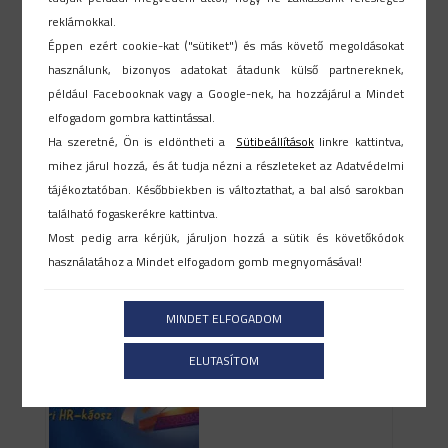
reklámokkal.
Legutóbbi hírek
Éppen ezért cookie-kat ("sütiket") és más követő megoldásokat
használunk, bizonyos adatokat átadunk külső partnereknek,
például Facebooknak vagy a Google-nek, ha hozzájárul a Mindet
elfogadom gombra kattintással.
Ha szeretné, Ön is eldöntheti a
Sütibeállítások
linkre kattintva,
mihez járul hozzá, és át tudja nézni a részleteket az Adatvédelmi
tájékoztatóban. Későbbiekben is változtathat, a bal alsó sarokban
található fogaskerékre kattintva.
Megfelelő HR rendszer kiválasztása
Most pedig arra kérjük, járuljon hozzá a sütik és követőkódok
használatához a Mindet elfogadom gomb megnyomásával!
2026-07-17
MINDET ELFOGADOM
ELUTASÍTOM