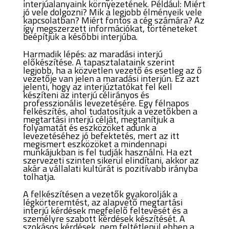
interjúalanyaink környezetének. Például: Miért
jó vele dolgozni? Mik a legjobb élményeik vele
kapcsolatban? Miért fontos a cég számára? Az
így megszerzett információkat, történeteket
beépítjük a későbbi interjúba.
Harmadik lépés: az maradási interjú
előkészítése.
A tapasztalataink szerint
legjobb, ha a közvetlen vezető és esetleg az ő
vezetője van jelen a maradási interjún. Ez azt
jelenti, hogy az interjúztatókat fel kell
készíteni az interjú célirányos és
professzionális levezetésére. Egy félnapos
felkészítés, ahol tudatosítjuk a vezetőkben a
megtartási interjú célját, megtanítjuk a
folyamatát és eszközöket adunk a
levezetéséhez jó befektetés, mert az itt
megismert eszközöket a mindennapi
munkájukban is fel tudják használni. Ha ezt
szervezeti szinten sikerül elindítani, akkor az
akár a vállalati kultúrát is pozitívabb irányba
tolhatja.
A felkészítésen a vezetők gyakorolják a
légkörteremtést, az alapvető megtartási
interjú kérdések megfelelő feltevését és a
személyre szabott kérdések készítését. A
szokásos kérdések, nem feltétlenül ebben a