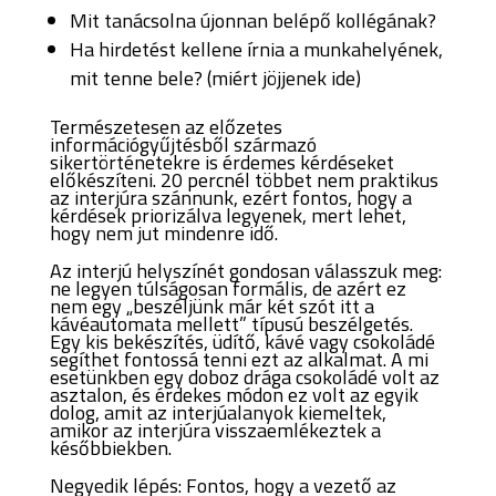
Mit tanácsolna újonnan belépő kollégának?
Ha hirdetést kellene írnia a munkahelyének,
mit tenne bele? (miért jöjjenek ide)
Természetesen az előzetes
információgyűjtésből származó
sikertörténetekre is érdemes kérdéseket
előkészíteni. 20 percnél többet nem praktikus
az interjúra szánnunk, ezért fontos, hogy a
kérdések priorizálva legyenek, mert lehet,
hogy nem jut mindenre idő.
Az interjú helyszínét gondosan válasszuk meg:
ne legyen túlságosan formális, de azért ez
nem egy „beszéljünk már két szót itt a
kávéautomata mellett” típusú beszélgetés.
Egy kis bekészítés, üdítő, kávé vagy csokoládé
segíthet fontossá tenni ezt az alkalmat. A mi
esetünkben egy doboz drága csokoládé volt az
asztalon, és érdekes módon ez volt az egyik
dolog, amit az interjúalanyok kiemeltek,
amikor az interjúra visszaemlékeztek a
későbbiekben.
Negyedik lépés: Fontos, hogy a vezető az