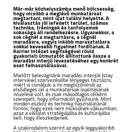
Már-már közhelyszámba menő bölcsesség,
hogy olcsóbb a meglévő munkatársat
megtartani, mint újat találni helyette. A
kiválasztás jól lefedett terület, számos
technika, tréningek és tanfolyamok
sokasága áll rendelkezésre. Ugyanekkor, a
sok cégnél a megtartásra, a cégnél
maradásra, vagyis inkább marasztalásra
sokkal kevesebb figyelmet fordítanak. A
Karrier Intézet segítségével rövid
gyakorlati útmutatót állítottunk össze a
maradási interjú levezetéséhez egy konkrét
eset felhasználásával.
Mielőtt belevágnánk maradási interjúk (stay
interview) szervezésébe lényeges tisztázni,
miért is csináljuk: a mi megbízónknál
az
elsődleges cél a munkatársak lojalitásának
növelése volt, és csak másodlagos célként
szerepelt, hogy információt gyűjtsünk.
Mint
minden eszköz és technika használatánál
fontos, hogy ezek nem működnek vákuumban,
azaz a vállalat stratégiájába és kultúrájába
kell, hogy illeszkedjenek.
A szakirodalom szerint az egyik leggyakoribb