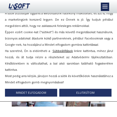
Mi szeretjük a sütiket, akkor is, ha azok követnek minket!
A sütik biztosítják ugyanis a weboldalunk hatékony működését, és azt is, hogy
a marketingünk korszerű legyen. De ez Önnek is jó. Így tudjuk például
megvédeni attól, hogy ne zaklassunk felesleges reklámokkal.
Éppen ezért cookie-kat ("sütiket") és más követő megoldásokat használunk,
Maradási interjú: olcsóbb, mint
bizonyos adatokat átadunk külső partnereknek, például Facebooknak vagy a
a kiválasztás – írja a HRportál
Google-nek, ha hozzájárul a Mindet elfogadom gombra kattintással.
Ha szeretné, Ön is eldöntheti a
Sütibeállítások
linkre kattintva, mihez járul
hozzá, és át tudja nézni a részleteket az Adatvédelmi tájékoztatóban.
2022. február 3.
Későbbiekben is változtathat, a bal alsó sarokban található fogaskerékre
kattintva.
Most pedig arra kérjük, járuljon hozzá a sütik és követőkódok használatához a
Mindet elfogadom gomb megnyomásával!
MINDET ELFOGADOM
ELUTASÍTOM