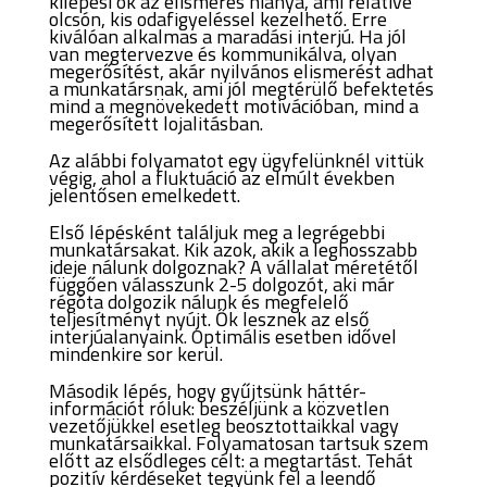
kilépési ok az elismerés hiánya, ami relatíve
olcsón, kis odafigyeléssel kezelhető. Erre
kiválóan alkalmas a maradási interjú. Ha jól
van megtervezve és kommunikálva, olyan
megerősítést, akár nyilvános elismerést adhat
a munkatársnak, ami jól megtérülő befektetés
mind a megnövekedett motivációban, mind a
megerősített lojalitásban.
Az alábbi folyamatot egy ügyfelünknél vittük
végig, ahol a fluktuáció az elmúlt években
jelentősen emelkedett.
Első lépésként találjuk meg a legrégebbi
munkatársakat.
Kik azok, akik a leghosszabb
ideje nálunk dolgoznak? A vállalat méretétől
függően válasszunk 2-5 dolgozót, aki már
régóta dolgozik nálunk és megfelelő
teljesítményt nyújt. Ők lesznek az első
interjúalanyaink. Optimális esetben idővel
mindenkire sor kerül.
Második lépés, hogy gyűjtsünk háttér-
információt róluk: beszéljünk a közvetlen
vezetőjükkel esetleg beosztottaikkal vagy
munkatársaikkal.
Folyamatosan tartsuk szem
előtt az elsődleges célt: a megtartást. Tehát
pozitív kérdéseket tegyünk fel a leendő