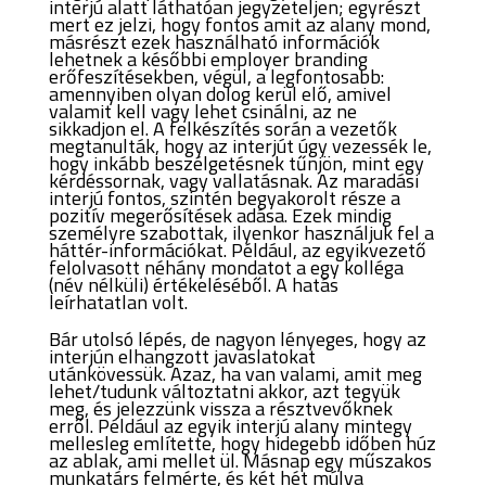
interjú alatt láthatóan jegyzeteljen
; egyrészt
mert ez jelzi, hogy fontos amit az alany mond,
másrészt ezek használható információk
lehetnek a későbbi employer branding
erőfeszítésekben, végül, a legfontosabb:
amennyiben olyan dolog kerül elő, amivel
valamit kell vagy lehet csinálni, az ne
sikkadjon el. A felkészítés során a vezetők
megtanulták, hogy az interjút úgy vezessék le,
hogy inkább beszélgetésnek tűnjön, mint egy
kérdéssornak, vagy vallatásnak.
Az maradási
interjú fontos, szintén begyakorolt része a
pozitív megerősítések adása.
Ezek mindig
személyre szabottak, ilyenkor használjuk fel a
háttér-információkat. Például, az egyikvezető
felolvasott néhány mondatot a egy kolléga
(név nélküli) értékeléséből. A hatás
leírhatatlan volt.
Bár utolsó lépés, de nagyon lényeges, hogy az
interjún elhangzott javaslatokat
utánkövessük.
Azaz, ha van valami, amit meg
lehet/tudunk változtatni akkor, azt tegyük
meg, és jelezzünk vissza a résztvevőknek
erről.
Például az egyik interjú alany mintegy
mellesleg említette, hogy hidegebb időben húz
az ablak, ami mellet ül. Másnap egy műszakos
munkatárs felmérte, és két hét múlva