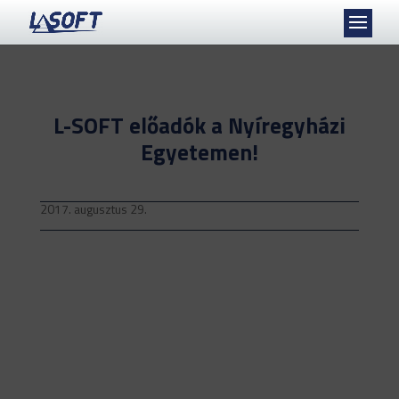
L-SOFT előadók a Nyíregyházi
Egyetemen!
2017. augusztus 29.