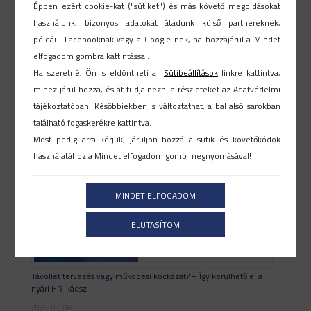
Éppen ezért cookie-kat ("sütiket") és más követő megoldásokat
használunk, bizonyos adatokat átadunk külső partnereknek,
például Facebooknak vagy a Google-nek, ha hozzájárul a Mindet
elfogadom gombra kattintással.
Ha szeretné, Ön is eldöntheti a
Sütibeállítások
linkre kattintva,
mihez járul hozzá, és át tudja nézni a részleteket az Adatvédelmi
tájékoztatóban. Későbbiekben is változtathat, a bal alsó sarokban
Megfelelő HR rendszer kiválasztása
található fogaskerékre kattintva.
2026-07-17
Most pedig arra kérjük, járuljon hozzá a sütik és követőkódok
használatához a Mindet elfogadom gomb megnyomásával!
MINDET ELFOGADOM
ELUTASÍTOM
Távollét tervezés vagy működési kockázat? – Így kerülhető el a
nyári HR-káosz
2026-07-08