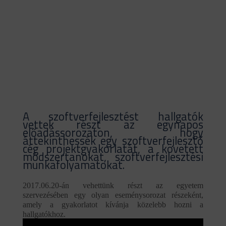
2017.06.20
A szoftverfejlesztést hallgatók
vettek részt az egynapos
előadássorozaton, hogy
áttekinthessék egy szoftverfejlesztő
cég projektgyakorlatát, a követett
módszertanokat, szoftverfejlesztési
munkafolyamatokat.
2017.06.20-án vehettünk részt az egyetem
szervezésében egy olyan eseménysorozat részeként,
amely a gyakorlatot kívánja közelebb hozni a
hallgatókhoz.