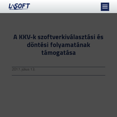
A KKV-k szoftverkiválasztási és
döntési folyamatának
támogatása
2017. július 13.