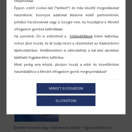
reklámokkal.
Éppen ezért cookie-kat ("sütiket") és más követő megoldásokat
használunk, bizonyos adatokat átadunk külső partnereknek,
például Facebooknak vagy a Google-nek, ha hozzájárul a Mindet
elfogadom gombra kattintással.
Ha szeretné, Ön is eldöntheti a
Sütibeállítások
linkre kattintva,
mihez járul hozzá, és át tudja nézni a részleteket az Adatvédelmi
tájékoztatóban. Későbbiekben is változtathat, a bal alsó sarokban
található fogaskerékre kattintva.
Megfelelő HR rendszer kiválasztása
Most pedig arra kérjük, járuljon hozzá a sütik és követőkódok
2026-07-17
használatához a Mindet elfogadom gomb megnyomásával!
MINDET ELFOGADOM
ELUTASÍTOM
Távollét tervezés vagy működési kockázat? – Így kerülhető el a