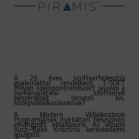
A 25 éves szoftverfejlesztői
gyakorlattal rendelkező L-SOFT
milyen szempontrendszert javasol a
humánpolitikai szoftverek
beszerzését tervező kis,
középvállalkozásoknak?
A Modern Vállalkozások
Programjának nyírbátori helyszínén
elhangzott előadásunk. Az előadó
Kuczi-Bakó Krisztina kereskedelmi
igazgató.