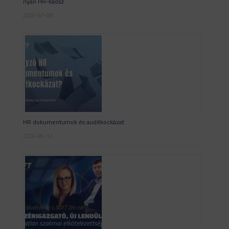
nyári HR-káosz
2026-07-08
HR dokumentumok és auditkockázat
2026-06-12