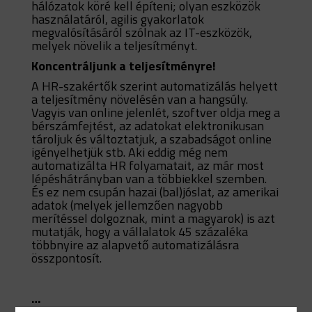
hálózatok köré kell építeni; olyan eszközök
használatáról, agilis gyakorlatok
megvalósításáról szólnak az IT-eszközök,
melyek növelik a teljesítményt.
Koncentráljunk a teljesítményre!
A HR-szakértők szerint automatizálás helyett
a teljesítmény növelésén van a hangsúly.
Vagyis van online jelenlét, szoftver oldja meg a
bérszámfejtést, az adatokat elektronikusan
tároljuk és változtatjuk, a szabadságot online
igényelhetjük stb. Aki eddig még nem
automatizálta HR folyamatait, az már most
lépéshátrányban van a többiekkel szemben.
És ez nem csupán hazai (bal)jóslat, az amerikai
adatok (melyek jellemzően nagyobb
merítéssel dolgoznak, mint a magyarok) is azt
mutatják, hogy a vállalatok 45 százaléka
többnyire az alapvető automatizálásra
összpontosít.
…