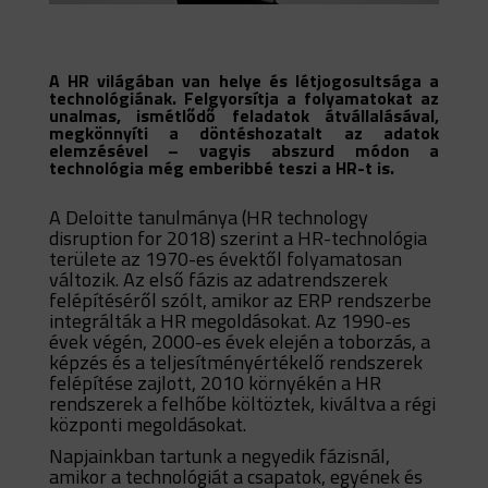
A HR világában van helye és létjogosultsága a
technológiának. Felgyorsítja a folyamatokat az
unalmas, ismétlődő feladatok átvállalásával,
megkönnyíti a döntéshozatalt az adatok
elemzésével – vagyis abszurd módon a
technológia még emberibbé teszi a HR-t is.
A Deloitte tanulmánya (HR technology
disruption for 2018) szerint a HR-technológia
területe az 1970-es évektől folyamatosan
változik. Az első fázis az adatrendszerek
felépítéséről szólt, amikor az ERP rendszerbe
integrálták a HR megoldásokat. Az 1990-es
évek végén, 2000-es évek elején a toborzás, a
képzés és a teljesítményértékelő rendszerek
felépítése zajlott, 2010 környékén a HR
rendszerek a felhőbe költöztek, kiváltva a régi
központi megoldásokat.
Napjainkban tartunk a negyedik fázisnál,
amikor a technológiát a csapatok, egyének és