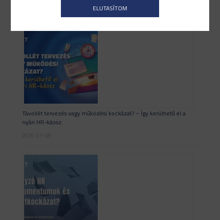
ELUTASÍTOM
2026-07-17
Távollét tervezés vagy működési kockázat? – Így kerülhető el a
nyári HR-káosz
2026-07-08