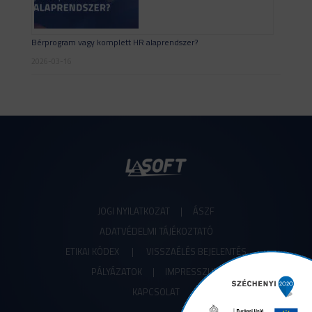
Bérprogram vagy komplett HR alaprendszer?
2026-03-16
JOGI NYILATKOZAT
|
ÁSZF
ADATVÉDELMI TÁJÉKOZTATÓ
ETIKAI KÓDEX
|
VISSZAÉLÉS BEJELENTÉS
PÁLYÁZATOK |
IMPRESSZUM
KAPCSOLAT