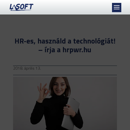
HR-es, használd a technológiát!
– írja a hrpwr.hu
2018. április 13.