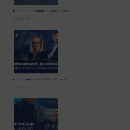
HR dokumentumok és auditkockázat
2026-06-12
Generációváltás az L-SOFT Zrt.-nél
2026-04-29