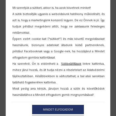
Az eredeti, teljes írást itt olvashatja el.
..
Mi szeretjük a sütiket, akkor is, ha azok követnek minket!
A sütik biztosítják ugyanis a weboldalunk hatékony működését, és
azt is, hogy a marketingünk korszerű legyen. De ez Önnek is jó. Így
tudjuk például megvédeni attól, hogy ne zaklassunk felesleges
reklámokkal.
Search
Éppen ezért cookie-kat ("sütiket") és más követő megoldásokat
használunk, bizonyos adatokat átadunk külső partnereknek,
például Facebooknak vagy a Google-nek, ha hozzájárul a Mindet
elfogadom gombra kattintással.
Legutóbbi hírek
Ha szeretné, Ön is eldöntheti a
Sütibeállítások
linkre kattintva,
mihez járul hozzá, és át tudja nézni a részleteket az Adatvédelmi
tájékoztatóban. Későbbiekben is változtathat, a bal alsó sarokban
található fogaskerékre kattintva.
Most pedig arra kérjük, járuljon hozzá a sütik és követőkódok
használatához a Mindet elfogadom gomb megnyomásával!
MINDET ELFOGADOM
Megfelelő HR rendszer kiválasztása