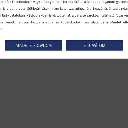
például Facebooknak vagy a Google-nek, ha hozzájárul a Mindet elfogadom gombra k
n is eldöntheti a
Sütibeállítások
linkre kattintva, mihez járul hozzá, és át tudja néz
 tájékoztatóban. Későbbiekben is változtathat, a bal alsó sarokban található fogasker
rra kérjük, járuljon hozzá a sütik és követőkódok használatához a Mindet e
l!
MINDET ELFOGADOM
ELUTASÍTOM