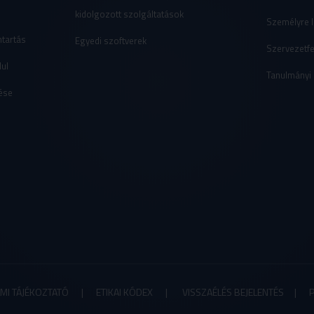
kidolgozott szolgáltatások
Személyre l
ntartás
Egyedi szoftverek
Szervezetfe
ul
Tanulmányi
ése
MI TÁJÉKOZTATÓ
|
ETIKAI KÓDEX
|
VISSZAÉLÉS BEJELENTÉS |