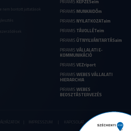
PIRAMIS
KÉPZÉSeim
e nem bontott juttatások
PIRAMIS
MUNKAIDŐm
jlesztés
PIRAMIS
NYILATKOZATaim
PIRAMIS
TÁVOLLÉTeim
 szerződések
PIRAMIS
ÚTNYILVÁNTARTÁSaim
PIRAMIS
VÁLLALATI E-
KOMMUNIKÁCIÓ
PIRAMIS
VEZriport
PIRAMIS
WEBES VÁLLALATI
HIERARCHIA
PIRAMIS
WEBES
BEOSZTÁSTERVEZÉS
PÁLYÁZATOK
|
IMPRESSZUM
|
KAPCSOLAT