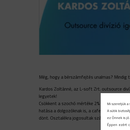
Még, hogy a bérszámfejtés unalmas? Mindig t
Kardos Zoltánné, az
L-soft Zrt.
outsource diví
legyetek!
Csökkent a szochó mértéke 2% -kal. Nem csak
Mi szeretjük a 
hatása a dolgozóknak is, a cafeteria jellegű ju
A sütik biztos
dönt. Osztalékra jogosultak számára is jó hír,
ez Önnek is jó
Éppen ezért c