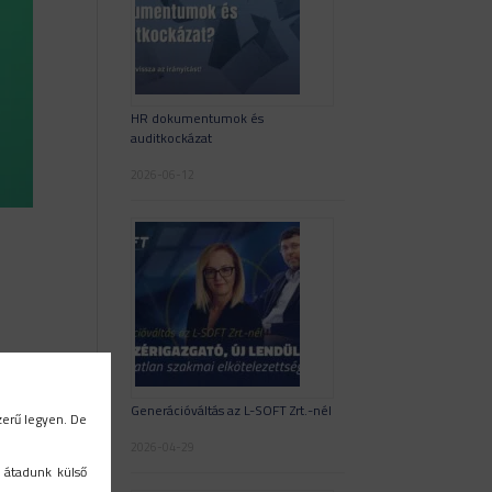
HR dokumentumok és
auditkockázat
2026-06-12
Generációváltás az L-SOFT Zrt.-nél
lett
zerű legyen. De
2026-04-29
 átadunk külső