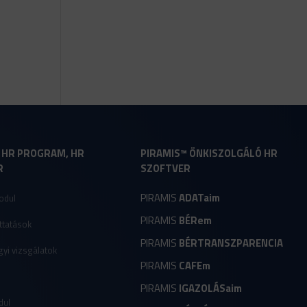
- HR PROGRAM, HR
PIRAMIS™ ÖNKISZOLGÁLÓ HR
R
SZOFTVER
PIRAMIS
ADATaim
odul
PIRAMIS
BÉRem
ttatások
PIRAMIS
BÉRTRANSZPARENCIA
yi vizsgálatok
PIRAMIS
CAFEm
r
PIRAMIS
IGAZOLÁSaim
dul