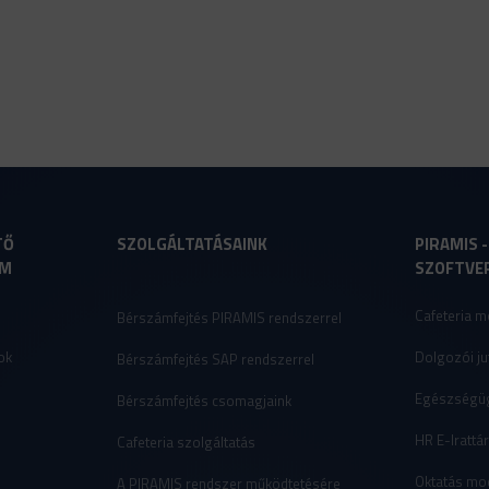
TŐ
SZOLGÁLTATÁSAINK
PIRAMIS 
AM
SZOFTVE
Cafeteria m
Bérszámfejtés PIRAMIS rendszerrel
ok
Dolgozói ju
Bérszámfejtés SAP rendszerrel
Egészségüg
Bérszámfejtés csomagjaink
HR E-Irattá
Cafeteria szolgáltatás
Oktatás mo
A PIRAMIS rendszer működtetésére