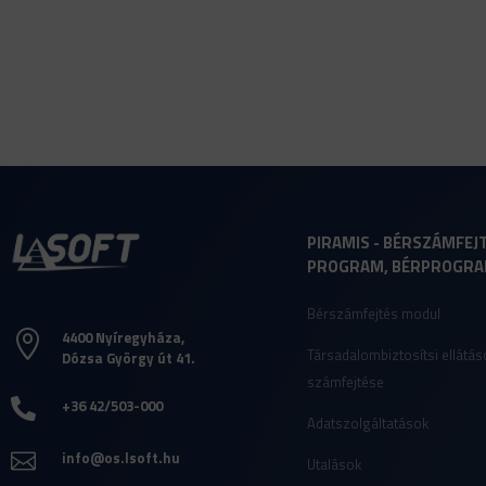
PIRAMIS - BÉRSZÁMFEJ
PROGRAM, BÉRPROGR
Bérszámfejtés modul
4400 Nyíregyháza,

Társadalombiztosítsi ellátás
Dózsa György út 41.
számfejtése
+36 42/503-000

Adatszolgáltatások
info@os.lsoft.hu

Utalások