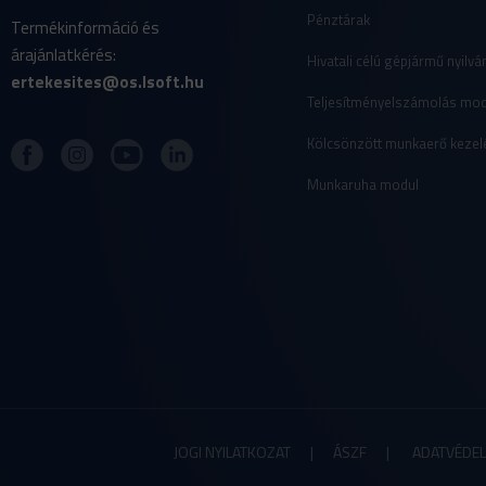
Pénztárak
Termékinformáció és
árajánlatkérés:
Hivatali célú gépjármű nyilvá
ertekesites@os.lsoft.hu
Teljesítményelszámolás mod
Kölcsönzött munkaerő kezel
Munkaruha modul
JOGI NYILATKOZAT
|
ÁSZF |
ADATVÉDEL