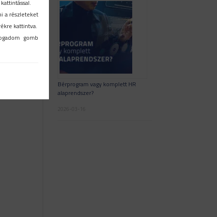
attintással.
ni a részleteket
ékre kattintva.
lfogadom gomb
Bérprogram vagy komplett HR
alaprendszer?
2026-03-16