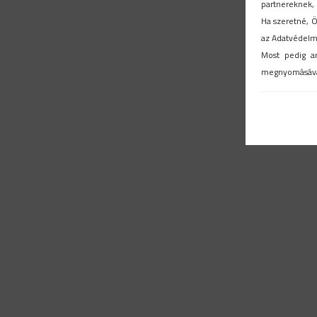
partnereknek, 
Ha szeretné, Ö
az Adatvédelmi
Most pedig a
megnyomásáva