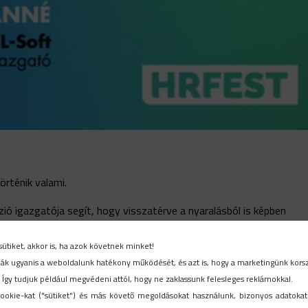
örténik valami.
zió igazgatója segít, hogy visszatérve a nyaralás
ból is képben
 a munkáltató számára előnyös a változás, kedvező a csökkentés
sütiket, akkor is, ha azok követnek minket!
ttatásaik nőhetnek, amennyiben a vállalat az újranyilatkoztatás mel
ítják ugyanis a weboldalunk hatékony működését, és azt is, hogy a marketingünk kors
 hiszen a munkavállaló ebben az esetben is többet vihet haza.
. Így tudjuk például megvédeni attól, hogy ne zaklassunk felesleges reklámokkal.
ookie-kat ("sütiket") és más követő megoldásokat használunk, bizonyos adatokat