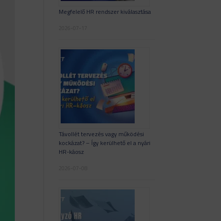
Megfelelő HR rendszer kiválasztása
2026-07-17
Távollét tervezés vagy működési
kockázat? – Így kerülhető el a nyári
HR-káosz
2026-07-08