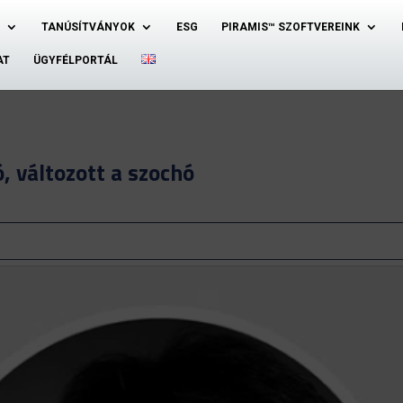
TANÚSÍTVÁNYOK
ESG
PIRAMIS™ SZOFTVEREINK
AT
ÜGYFÉLPORTÁL
ó, változott a szochó