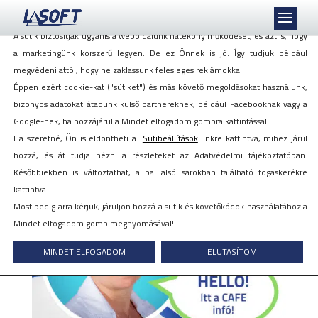
Mi szeretjük a sütiket, akkor is, ha azok követnek minket!
A sütik biztosítják ugyanis a weboldalunk hatékony működését, és azt is, hogy
a marketingünk korszerű legyen. De ez Önnek is jó. Így tudjuk például
megvédeni attól, hogy ne zaklassunk felesleges reklámokkal.
Éppen ezért cookie-kat ("sütiket") és más követő megoldásokat használunk,
HELLÓ, itt a CAFE infó! FB poszt
bizonyos adatokat átadunk külső partnereknek, például Facebooknak vagy a
Google-nek, ha hozzájárul a Mindet elfogadom gombra kattintással.
Ha szeretné, Ön is eldöntheti a
Sütibeállítások
linkre kattintva, mihez járul
2019. december 11.
hozzá, és át tudja nézni a részleteket az Adatvédelmi tájékoztatóban.
Későbbiekben is változtathat, a bal alsó sarokban található fogaskerékre
kattintva.
Most pedig arra kérjük, járuljon hozzá a sütik és követőkódok használatához a
Mindet elfogadom gomb megnyomásával!
MINDET ELFOGADOM
ELUTASÍTOM