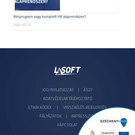
Bérprogram vagy komplett HR alaprendszer?
2026-03-16
JOGI NYILATKOZAT
|
ÁSZF
ADATVÉDELMI TÁJÉKOZTATÓ
ETIKAI KÓDEX
|
VISSZAÉLÉS BEJELENTÉS
PÁLYÁZATOK |
IMPRESSZUM
KAPCSOLAT