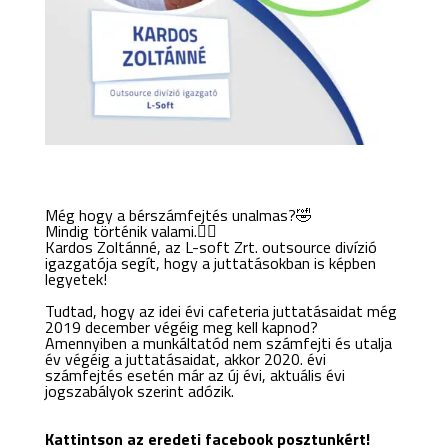
Még hogy a bérszámfejtés unalmas?
🤣
Mindig történik valami.
🕵️‍♀‍
Kardos Zoltánné, az L-soft Zrt. outsource divízió
igazgatója segít, hogy a juttatásokban is képben
legyetek!
Tudtad, hogy az idei évi cafeteria juttatásaidat még
2019 december végéig meg kell kapnod?
Amennyiben a munkáltatód nem számfejti és utalja
év végéig a juttatásaidat, akkor 2020. évi
számfejtés esetén már az új évi, aktuális évi
jogszabályok szerint adózik.
Kattintson az eredeti facebook posztunkért!