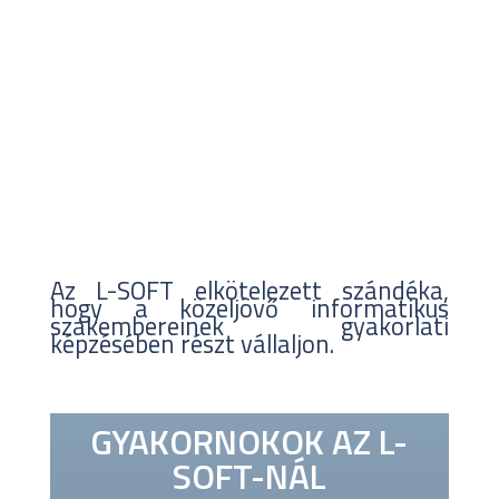
2017.08.09.
Az L-SOFT elkötelezett szándéka,
hogy a közeljövő informatikus
szakembereinek gyakorlati
képzésében részt vállaljon.
GYAKORNOKOK AZ L-
SOFT-NÁL