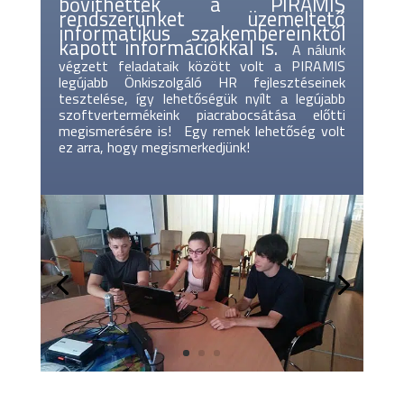
bővíthették a PIRAMIS
rendszerünket üzemeltető
informatikus szakembereinktől
kapott információkkal is.
A nálunk
végzett feladataik között volt a PIRAMIS
legújabb Önkiszolgáló HR fejlesztéseinek
tesztelése, így lehetőségük nyílt a legújabb
szoftvertermékeink piacrabocsátása előtti
megismerésére is!
Egy remek lehetőség volt
ez arra, hogy megismerkedjünk!