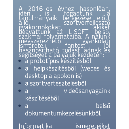
A 2016-os évhez hasonlóan,
idén is fogadtunk a
tanulmányaik befejezése előtt
álló szoftverfejlesztő
gyakornokokat, akiket
beavattunk az L-SOFT belső,
szakmai folyamataiba.
A nálunk
megszerezhető gyarkolati
ismeretek fontos, jól
hasznosítható tudást adnak és
segítséget a pályájuk kezdetén:
a prototípus készítésből
a helpkészítésből (webes és
desktop alapokon is)
a szoftvertesztelésből
a videósanyagaink
készítéséből
a belső
dokumentumkezelésünkből.
Informatikai ismereteiket