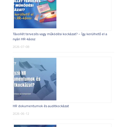
Távollét tervezés vagy működési kockázat? – Így kerülhető el a
nyári HR-káosz
2026-07-08
HR dokumentumok és auditkockázat
2026-06-12