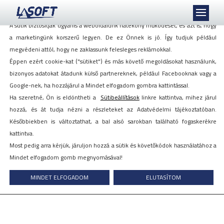
Mi szeretjük a sütiket, akkor is, ha azok követnek minket!
A sütik biztosítják ugyanis a weboldalunk hatékony működését, és azt is, hogy
a marketingünk korszerű legyen. De ez Önnek is jó. Így tudjuk például
megvédeni attól, hogy ne zaklassunk felesleges reklámokkal.
Éppen ezért cookie-kat ("sütiket") és más követő megoldásokat használunk,
Idén is együtt dolgozhattunk a
bizonyos adatokat átadunk külső partnereknek, például Facebooknak vagy a
Nyíregyházi Egyetemről
Google-nek, ha hozzájárul a Mindet elfogadom gombra kattintással.
érkezett gyakornok kollégákkal!
Ha szeretné, Ön is eldöntheti a
Sütibeállítások
linkre kattintva, mihez járul
hozzá, és át tudja nézni a részleteket az Adatvédelmi tájékoztatóban.
Későbbiekben is változtathat, a bal alsó sarokban található fogaskerékre
2017. augusztus 29.
kattintva.
Most pedig arra kérjük, járuljon hozzá a sütik és követőkódok használatához a
Mindet elfogadom gomb megnyomásával!
MINDET ELFOGADOM
ELUTASÍTOM