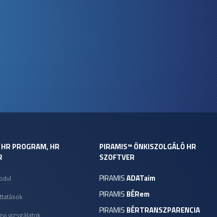
- HR PROGRAM, HR
PIRAMIS™ ÖNKISZOLGÁLÓ HR
R
SZOFTVER
PIRAMIS
ADATaim
odul
PIRAMIS
BÉRem
ttatások
PIRAMIS
BÉRTRANSZPARENCIA
yi vizsgálatok