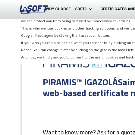
We love cookies, even if they follow us!
WHY CHOOSE L-SOFT?
CERTIFICATES AND
Cookies ensure the effective working of our website and the modernity 
we can protect you from being harassed by unnecessary advertising.
This is why we use cookies and other tracking solutions, and we pas
Google, if you agree by clicking the ’I accept all’ button.
If you wish you can also decide what you consent to by clicking on 
Notice. You can change it later by clicking on the gear in the lower left 
And now, we kindly ask you to consent to the use of cookies and trackin
PIRAMIS™ IGAZOLÁSai
web-based certificate
Want to know more? Ask for a quota