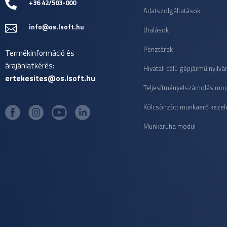
+36 42/503-000

Adatszolgáltatások
info@os.lsoft.hu

Utalások
Pénztárak
Termékinformáció és
árajánlatkérés:
Hivatali célú gépjármű nyilvá
ertekesites@os.lsoft.hu
Teljesítményelszámolás mod
Kölcsönzött munkaerő kezel
Munkaruha modul