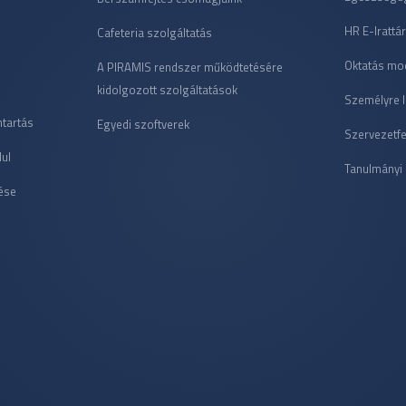
HR E-Irattá
Cafeteria szolgáltatás
Oktatás mo
A PIRAMIS rendszer működtetésére
kidolgozott szolgáltatások
Személyre l
ntartás
Egyedi szoftverek
Szervezetfe
ul
Tanulmányi
ése