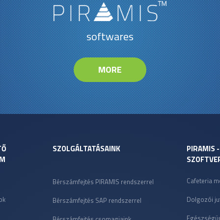
softwares
MORE
TŐ
SZOLGÁLTATÁSAINK
PIRAMIS 
AM
SZOFTVE
Cafeteria m
Bérszámfejtés PIRAMIS rendszerrel
ok
Dolgozói ju
Bérszámfejtés SAP rendszerrel
Egészségüg
Bérszámfejtés csomagjaink