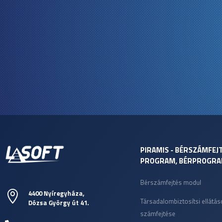
PIRAMIS - BÉRSZÁMFEJ
PROGRAM, BÉRPROGR
Bérszámfejtés modul
4400 Nyíregyháza,

Társadalombiztosítsi ellátás
Dózsa György út 41.
számfejtése