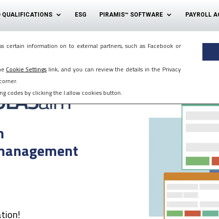
 QUALIFICATIONS
ESG
PIRAMIS™ SOFTWARE
PAYROLL A
of our marketing. But it is good for you, too. This way, for example,
s certain information on to external partners, such as Facebook or
the
Cookie Settings
link, and you can review the details in the Privacy
corner.
g codes by clicking the I allow cookies button.
m
 management
tion!