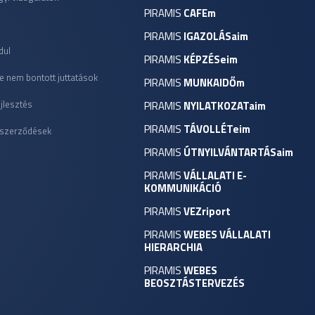
PIRAMIS
CAFEm
r
PIRAMIS
IGAZOLÁSaim
dul
PIRAMIS
KÉPZÉSeim
e nem bontott juttatások
PIRAMIS
MUNKAIDŐm
jlesztés
PIRAMIS
NYILATKOZATaim
PIRAMIS
TÁVOLLÉTeim
 szerződések
PIRAMIS
ÚTNYILVÁNTARTÁSaim
PIRAMIS
VÁLLALATI E-
KOMMUNIKÁCIÓ
PIRAMIS
VEZriport
PIRAMIS
WEBES VÁLLALATI
HIERARCHIA
PIRAMIS
WEBES
BEOSZTÁSTERVEZÉS