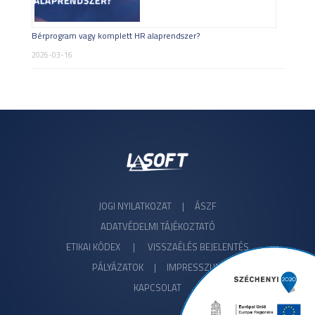
Bérprogram vagy komplett HR alaprendszer?
2026-03-16
JOGI NYILATKOZAT
|
ÁSZF
ADATVÉDELMI TÁJÉKOZTATÓ
ETIKAI KÓDEX
|
VISSZAÉLÉS BEJELENTÉS
PÁLYÁZATOK |
IMPRESSZUM
KAPCSOLAT