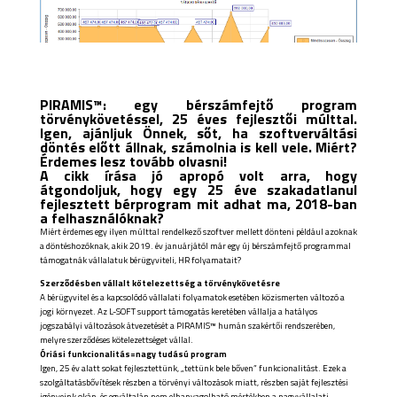
PIRAMIS™: egy
bérszámfejtő program
törvénykövetéssel, 25 éves fejlesztői múlttal.
Igen, ajánljuk Önnek, sőt, ha szoftverváltási
döntés előtt állnak, számolnia is kell vele. Miért?
Érdemes lesz tovább olvasni!
A cikk írása jó apropó volt arra, hogy
átgondoljuk, hogy egy 25 éve szakadatlanul
fejlesztett bérprogram mit adhat ma, 2018-ban
a felhasználóknak?
Miért érdemes egy ilyen múlttal rendelkező szoftver mellett dönteni például azoknak
a döntéshozóknak, akik 2019. év januárjától már egy új bérszámfejtő programmal
támogatnák vállalatuk bérügyviteli, HR folyamatait?
Szerződésben vállalt kötelezettség a törvénykövetésre
A bérügyvitel és a kapcsolódó vállalati folyamatok esetében közismerten változó a
jogi környezet. Az L-SOFT support támogatás keretében vállalja a hatályos
jogszabályi változások átvezetését a PIRAMIS™ humán szakértői rendszerében,
melyre szerződéses kötelezettséget vállal.
Óriási funkcionalitás=nagy tudású program
Igen, 25 év alatt sokat fejlesztettünk, „tettünk bele bőven” funkcionalitást. Ezek a
szolgáltatásbővítések részben a törvényi változások miatt, részben saját fejlesztési
igényeink okán, és egyáltalán nem elhanyagolható mértékben a nagyvállalati