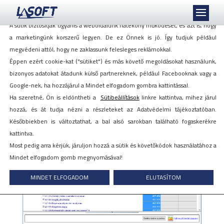
Mi szeretjük a sütiket, akkor is, ha azok követnek minket!
A sütik biztosítják ugyanis a weboldalunk hatékony működését, és azt is, hogy
a marketingünk korszerű legyen. De ez Önnek is jó. Így tudjuk például
megvédeni attól, hogy ne zaklassunk felesleges reklámokkal.
Éppen ezért cookie-kat ("sütiket") és más követő megoldásokat használunk,
Egy bérprogram
bizonyos adatokat átadunk külső partnereknek, például Facebooknak vagy a
törvénykövetéssel
Google-nek, ha hozzájárul a Mindet elfogadom gombra kattintással.
Ha szeretné, Ön is eldöntheti a
Sütibeállítások
linkre kattintva, mihez járul
hozzá, és át tudja nézni a részleteket az Adatvédelmi tájékoztatóban.
2019. január 25.
Későbbiekben is változtathat, a bal alsó sarokban található fogaskerékre
kattintva.
Most pedig arra kérjük, járuljon hozzá a sütik és követőkódok használatához a
Mindet elfogadom gomb megnyomásával!
MINDET ELFOGADOM
ELUTASÍTOM