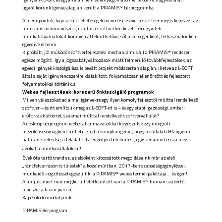
ügyfélkörünk igénye alapján került a PIRAMIS™ bérprogramba.
A menüpontok, kapcsolódó lehetőségek menedzselésével a szoftver mégis képes ezt az
impozáns menürendszert, ezáltal a szoftverben kezelt bérügyviteli
munkafolyamatokat könnyen áttekinthetővé, sőt akár cégenként, felhasználónként
egyedivé is tenni.
Kipróbált, jól működő szoftverfejlesztési mechanizmus áll a PIRAMIS™ rendszer
egésze mögött. Igy a jogszabályváltozások miatt felmerülő továbbfejlesztések, az
egyedi igények kiszolgálása is bevált projekt módszertan alapján, illetve az L-SOFT
által a saját igényrendszerére kialakított, folyamatosan ellenőrzött és fejlesztett
folyamatokkal történik.s.
Webes fejlesztések=korszerű önkiszolgáló programok
Milyen válaszokat ad a mai igényekre egy ilyen komoly fejlesztői múlttal rendelkező
szoftver – és itt említsük meg az L-SOFT-ot is – és egy stabil gazdasági, emberi
erőforrás háttérrel, szakmai múlttal rendelkező szoftvervállalat?
A desktop bérprogram webes alkalmazásokkal kiegészülve egy integrált
megoldáscsomagként fedheti le azt a komplex igényt, hogy a vállalati HR ügyvitel
határait szélesítse, a feladatokba engedjen betekintést, egyszersmind ossza meg
azokat a munkavállalókkal!
Évek óta tartó trend ez, az elsőként kibocsátott megoldásaink már az első
„ráncfelvarráson is túlestek” a közelmúltban. 2017-ben szabadságigényléssel,
munkaidő-rögzítéssel egészült ki a PIRAMIS™ webes termékpalettája… és igen!
Ajánljuk, mert már megkerülhetetlenül ott van a PIRAMIS™ humán szakértői
rendszer a hazai piacon.
Kapcsolódó moduljaink:
PIRAMIS Bérprogram