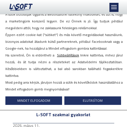
Mi szeretjük a sütiket, akkor is, ha azok követnek minket!
A sütik biztosítják ugyanis a weboldalunk hatékony működését, és azt is, hogy
a marketingünk korszerű legyen. De ez Önnek is jó. Így tudjuk például
megvédeni attól, hogy ne zaklassunk felesleges reklámokkal.
Éppen ezért cookie-kat ("sütiket") és más követő megoldásokat használunk,
bizonyos adatokat átadunk külső partnereknek, például Facebooknak vagy a
Google-nek, ha hozzájárul a Mindet elfogadom gombra kattintással.
Ha szeretné, Ön is eldöntheti a
Sütibeállítások
linkre kattintva, mihez járul
hozzá, és át tudja nézni a részleteket az Adatvédelmi tájékoztatóban.
Későbbiekben is változtathat, a bal alsó sarokban található fogaskerékre
kattintva.
Most pedig arra kérjük, járuljon hozzá a sütik és követőkódok használatához a
Mindet elfogadom gomb megnyomásával!
MINDET ELFOGADOM
ELUTASÍTOM
L-SOFT szakmai gyakorlat
2026. május 11.