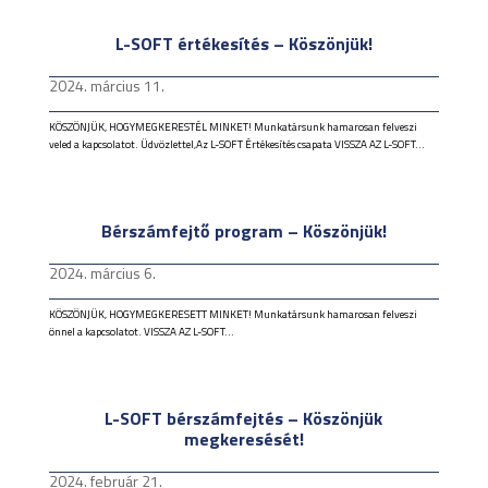
L-SOFT értékesítés – Köszönjük!
2024. március 11.
KÖSZÖNJÜK, HOGYMEGKERESTÉL MINKET! Munkatársunk hamarosan felveszi
veled a kapcsolatot. Üdvözlettel,Az L-SOFT Értékesítés csapata VISSZA AZ L-SOFT...
Bérszámfejtő program – Köszönjük!
2024. március 6.
KÖSZÖNJÜK, HOGYMEGKERESETT MINKET! Munkatársunk hamarosan felveszi
önnel a kapcsolatot. VISSZA AZ L-SOFT...
L-SOFT bérszámfejtés – Köszönjük
megkeresését!
2024. február 21.