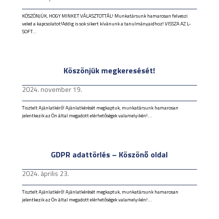
KÖSZÖNJÜK, HOGY MINKET VÁLASZTOTTÁL! Munkatársunk hamarosan felveszi
veled a kapcsolatot!Addig is sok sikert kívánunk a tanulmányaidhoz! VISSZA AZ L-
SOFT...
Köszönjük megkeresését!
2024. november 19.
Tisztelt Ajánlatkérő! Ajánlatkérését megkaptuk, munkatársunk hamarosan
jelentkezik az Ön által megadott elérhetőségek valamelyikén!...
GDPR adattörlés – Köszönő oldal
2024. április 23.
Tisztelt Ajánlatkérő! Ajánlatkérését megkaptuk, munkatársunk hamarosan
jelentkezik az Ön által megadott elérhetőségek valamelyikén!...