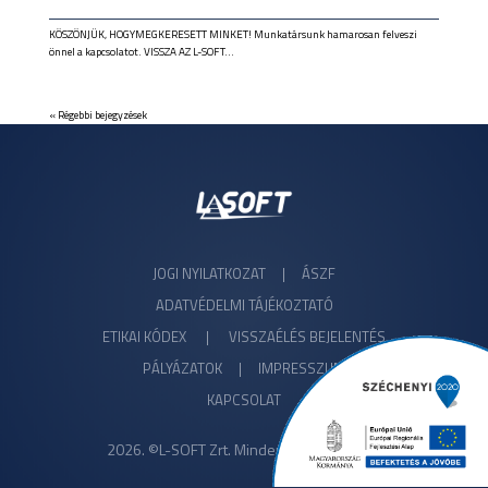
KÖSZÖNJÜK, HOGYMEGKERESETT MINKET! Munkatársunk hamarosan felveszi
önnel a kapcsolatot. VISSZA AZ L-SOFT...
« Régebbi bejegyzések
JOGI NYILATKOZAT
|
ÁSZF
ADATVÉDELMI TÁJÉKOZTATÓ
ETIKAI KÓDEX
|
VISSZAÉLÉS BEJELENTÉS
PÁLYÁZATOK |
IMPRESSZUM
KAPCSOLAT
2026. ©L-SOFT Zrt. Minden jog fenntartva!