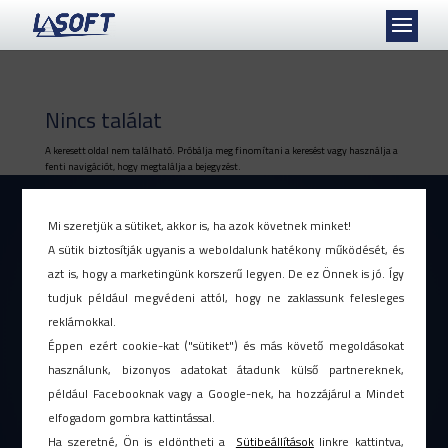
Nincs találat
A keresett oldal nem található. Próbálja meg finomítani a keresést vagy használja a
fenti navigációt, hogy megtalálja a bejegyzést.
Mi szeretjük a sütiket, akkor is, ha azok követnek minket!
A sütik biztosítják ugyanis a weboldalunk hatékony működését, és
azt is, hogy a marketingünk korszerű legyen. De ez Önnek is jó. Így
tudjuk például megvédeni attól, hogy ne zaklassunk felesleges
JOGI NYILATKOZAT
|
ÁSZF
reklámokkal.
ADATVÉDELMI TÁJÉKOZTATÓ
Éppen ezért cookie-kat ("sütiket") és más követő megoldásokat
használunk, bizonyos adatokat átadunk külső partnereknek,
ETIKAI KÓDEX
|
VISSZAÉLÉS BEJELENTÉS
például Facebooknak vagy a Google-nek, ha hozzájárul a Mindet
PÁLYÁZATOK |
IMPRESSZUM
elfogadom gombra kattintással.
KAPCSOLAT
Ha szeretné, Ön is eldöntheti a
Sütibeállítások
linkre kattintva,