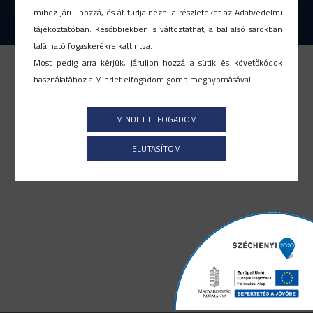
mihez járul hozzá, és át tudja nézni a részleteket az Adatvédelmi
2026. ©L-SOFT Zrt. Minden jog fenntartva!
tájékoztatóban. Későbbiekben is változtathat, a bal alsó sarokban
található fogaskerékre kattintva.
Most pedig arra kérjük, járuljon hozzá a sütik és követőkódok
használatához a Mindet elfogadom gomb megnyomásával!
MINDET ELFOGADOM
ELUTASÍTOM