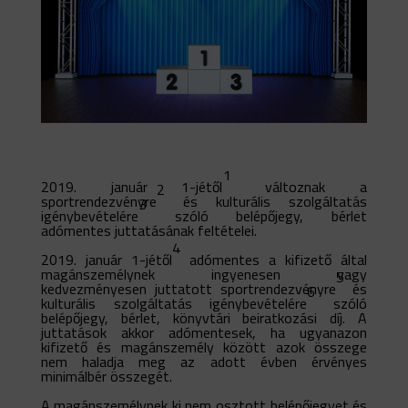
1
2019. január 1-jétől
változnak a
2
sportrendezvényre
és kulturális szolgáltatás
3
igénybevételére
szóló belépőjegy, bérlet
adómentes juttatásának feltételei.
4
2019. január 1-jétől
adómentes a kifizető által
magánszemélynek ingyenesen vagy
5
kedvezményesen juttatott sportrendezvényre
és
6
kulturális szolgáltatás igénybevételére
szóló
belépőjegy, bérlet, könyvtári beiratkozási díj. A
juttatások akkor adómentesek, ha ugyanazon
kifizető és magánszemély között azok összege
nem haladja meg az adott évben érvényes
minimálbér összegét.
A magánszemélynek ki nem osztott belépőjegyet és