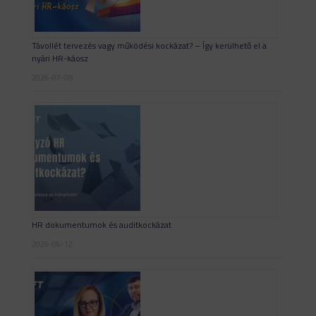
Távollét tervezés vagy működési kockázat? – Így kerülhető el a
nyári HR-káosz
2026-07-08
HR dokumentumok és auditkockázat
2026-06-12