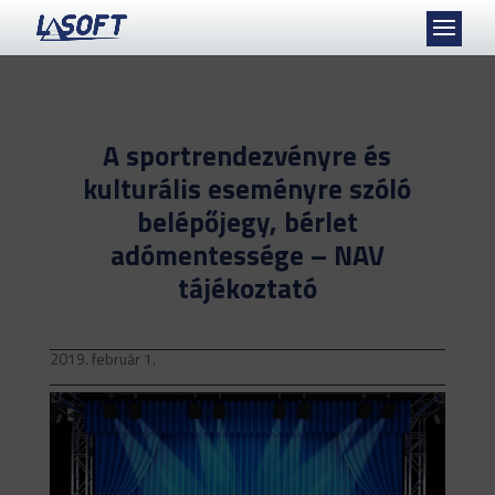
A sportrendezvényre és
kulturális eseményre szóló
belépőjegy, bérlet
adómentessége – NAV
tájékoztató
2019. február 1.