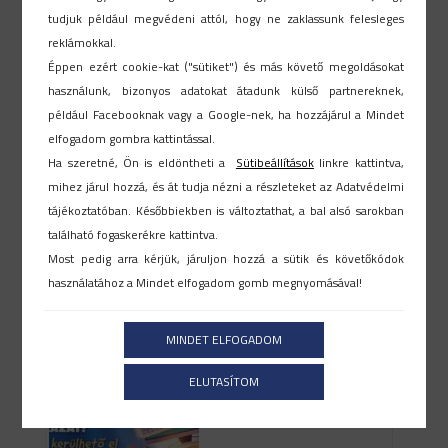
tudjuk például megvédeni attól, hogy ne zaklassunk felesleges
reklámokkal.
Éppen ezért cookie-kat ("sütiket") és más követő megoldásokat
Legutóbbi hírek
használunk, bizonyos adatokat átadunk külső partnereknek,
például Facebooknak vagy a Google-nek, ha hozzájárul a Mindet
elfogadom gombra kattintással.
Ha szeretné, Ön is eldöntheti a
Sütibeállítások
linkre kattintva,
mihez járul hozzá, és át tudja nézni a részleteket az Adatvédelmi
tájékoztatóban. Későbbiekben is változtathat, a bal alsó sarokban
található fogaskerékre kattintva.
Most pedig arra kérjük, járuljon hozzá a sütik és követőkódok
Megfelelő HR rendszer kiválasztása
használatához a Mindet elfogadom gomb megnyomásával!
2026-07-17
MINDET ELFOGADOM
ELUTASÍTOM