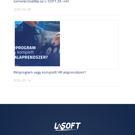
Generációváltás az L-SOFT Zrt.-nél
2026-04-29
Bérprogram vagy komplett HR alaprendszer?
2026-03-16