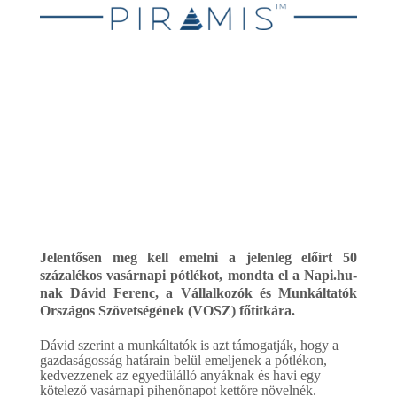
2016.04.29.
Jelentősen meg kell emelni a jelenleg előírt 50
százalékos vasárnapi pótlékot,
mondta el
a Napi.hu-
nak Dávid Ferenc, a Vállalkozók és Munkáltatók
Országos Szövetségének (VOSZ) főtitkára.
Dávid szerint a munkáltatók is azt támogatják, hogy a
gazdaságosság határain belül emeljenek a pótlékon,
kedvezzenek az egyedülálló anyáknak és havi egy
kötelező vasárnapi pihenőnapot kettőre növelnék.