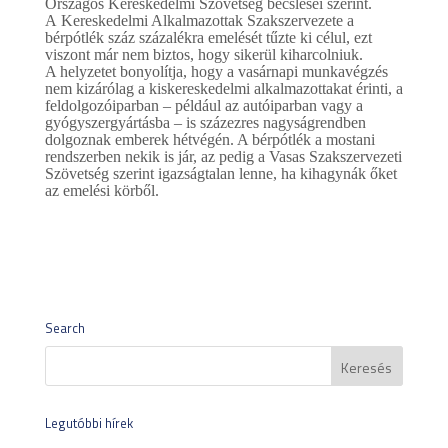
Országos Kereskedelmi Szövetség becslései szerint.
A Kereskedelmi Alkalmazottak Szakszervezete a
bérpótlék száz százalékra emelését tűzte ki célul, ezt
viszont már nem biztos, hogy sikerül kiharcolniuk.
A helyzetet bonyolítja, hogy a vasárnapi munkavégzés
nem kizárólag a kiskereskedelmi alkalmazottakat érinti, a
feldolgozóiparban – például az autóiparban vagy a
gyógyszergyártásba – is százezres nagyságrendben
dolgoznak emberek hétvégén. A bérpótlék a mostani
rendszerben nekik is jár, az pedig a Vasas Szakszervezeti
Szövetség szerint igazságtalan lenne, ha kihagynák őket
az emelési körből.
Search
Legutóbbi hírek