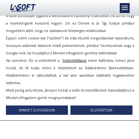
Mi szeretjük a sütiket, akkor is, ha azok követnek minket!
A sütik biztosítják ugyanis a weboldalunk hatékony működését, és azt is, hogy
a marketingünk korszerű legyen. De ez Önnek is jó. Így tudjuk például
megvédeni attól, hogy ne zaklassunk felesleges reklámokkal.
Éppen ezért cookie-kat ("sütiket") és más követő megoldásokat használunk,
A munkaadók is emelnék a
bizonyos adatokat átadunk külső partnereknek, például Facebooknak vagy a
vasárnapi bérpótlékot – írja az
Google-nek, ha hozzájárul a Mindet elfogadom gombra kattintással.
index.hu
Ha szeretné, Ön is eldöntheti a
Sütibeállítások
linkre kattintva, mihez járul
hozzá, és át tudja nézni a részleteket az Adatvédelmi tájékoztatóban.
Későbbiekben is változtathat, a bal alsó sarokban található fogaskerékre
2016. április 29.
kattintva.
Most pedig arra kérjük, járuljon hozzá a sütik és követőkódok használatához a
Mindet elfogadom gomb megnyomásával!
MINDET ELFOGADOM
ELUTASÍTOM