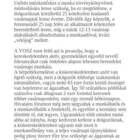
Utóbbi intézkedéshez a munka törvénykönyvének
módosítására lenne szükség, ha ez megtörténne, a
dolgozóknak körülbelül 25 kötelezően kiadandó
vasárnapjuk lenne évente. Dávidék úgy képzelik, a
fennmaradó 25 nap felén az alkalmazott kötelezően
berendelhető lenne, míg a másik 12-13 vasárnap
alakulásáról alkudozhatna a munkaadóval, kvázi
„vétójog” mellett.
A VOSZ ezen felül azt is javasolja, hogy a
kereskedelemben aktív, gyermeküket egyedül nevelő
édesanyákat csak önkéntes alapon lehessen berendelni
vasárnapi munkára.
A bérpótlékemelésre a kiskereskedelemben azért van
égető szükség, mert a dolgozók többsége szakmunkás
minimálbérre, vagyis nettó 83 ezer forint körüli összegre
van bejelentve az ágazatban. Így 50 százalékos pótlékkal
számolva csak átlagosan 2 ezer forinttal keresnek
többet vasárnaponként, mint egy normál hétköznapon.
Hivatalos fórumon még nem tárgyaltak a munkáltatók és
a munkavállalók a fentiekről, és egyelőre a kormány sem
döntötte el, mit tegyen. Ugyanakkor több minden mutat
abba az irányba, hogy kedvezni kellene a dolgozóknak,
a kiskereskedelemben ugyanis már most is
munkaerőhiány van, a teljes vasárnapi újranyitáshoz
pedig plusz tízezer főre lesz szüksége az ágazatnak az