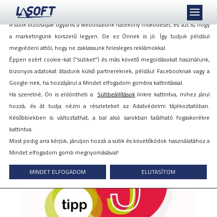
Mi szeretjük a sütiket, akkor is, ha azok követnek minket!
A sütik biztosítják ugyanis a weboldalunk hatékony működését, és azt is, hogy
a marketingünk korszerű legyen. De ez Önnek is jó. Így tudjuk például
megvédeni attól, hogy ne zaklassunk felesleges reklámokkal.
Éppen ezért cookie-kat ("sütiket") és más követő megoldásokat használunk,
5 tipp, ha kiszerveznék a
bizonyos adatokat átadunk külső partnereknek, például Facebooknak vagy a
bérszámfejtést!
Google-nek, ha hozzájárul a Mindet elfogadom gombra kattintással.
Ha szeretné, Ön is eldöntheti a
Sütibeállítások
linkre kattintva, mihez járul
hozzá, és át tudja nézni a részleteket az Adatvédelmi tájékoztatóban.
2019. december 18.
Későbbiekben is változtathat, a bal alsó sarokban található fogaskerékre
kattintva.
Most pedig arra kérjük, járuljon hozzá a sütik és követőkódok használatához a
Mindet elfogadom gomb megnyomásával!
MINDET ELFOGADOM
ELUTASÍTOM