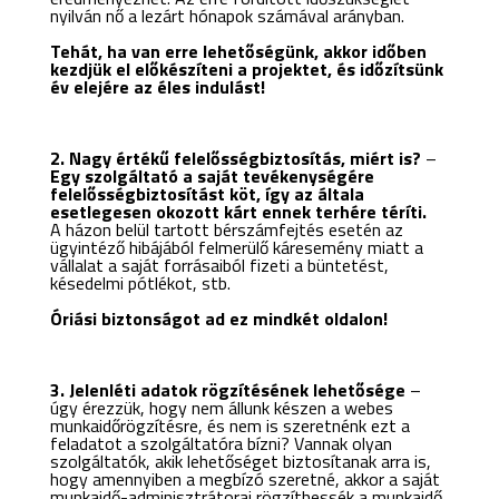
nyilván nő a lezárt hónapok számával arányban.
Tehát, ha van erre lehetőségünk, akkor időben
kezdjük el előkészíteni a projektet, és időzítsünk
év elejére az éles indulást!
2. Nagy értékű felelősségbiztosítás, miért is?
–
Egy szolgáltató a saját tevékenységére
felelősségbiztosítást köt, így az általa
esetlegesen okozott kárt ennek terhére téríti.
A házon belül tartott bérszámfejtés esetén az
ügyintéző hibájából felmerülő káresemény miatt a
vállalat a saját forrásaiból fizeti a büntetést,
késedelmi pótlékot, stb.
Óriási biztonságot ad ez mindkét oldalon!
3. Jelenléti adatok rögzítésének lehetősége
–
úgy érezzük, hogy nem állunk készen a webes
munkaidőrögzítésre, és nem is szeretnénk ezt a
feladatot a szolgáltatóra bízni? Vannak olyan
szolgáltatók, akik lehetőséget biztosítanak arra is,
hogy amennyiben a megbízó szeretné, akkor a saját
munkaidő-adminisztrátorai rögzíthessék a munkaidő