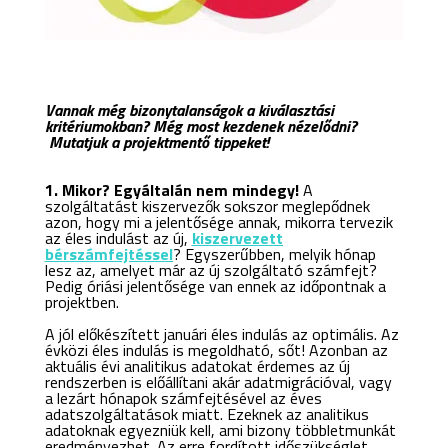
Vannak még bizonytalanságok a kiválasztási
kritériumokban? Még most kezdenek nézelődni?
Mutatjuk a projektmentő tippeket!
1. Mikor? Egyáltalán nem mindegy!
A
szolgáltatást kiszervezők sokszor meglepődnek
azon, hogy mi a jelentősége annak, mikorra tervezik
az éles indulást az új,
kiszervezett
bérszámfejtéssel
? Egyszerűbben, melyik hónap
lesz az, amelyet már az új szolgáltató számfejt?
Pedig óriási jelentősége van ennek az időpontnak a
projektben.
A jól előkészített januári éles indulás az optimális. Az
évközi éles indulás is megoldható, sőt! Azonban az
aktuális évi analitikus adatokat érdemes az új
rendszerben is előállítani akár adatmigrációval, vagy
a lezárt hónapok számfejtésével az éves
adatszolgáltatások miatt. Ezeknek az analitikus
adatoknak egyezniük kell, ami bizony többletmunkát
eredményezhet. Az erre fordított időszükséglet