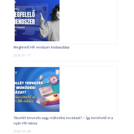
Megfelelő HR rendszer kiválasztása
2026-07-17
Távollét tervezés vagy működési kockázat? – Így kerülhető el a
nyári HR-káosz
2026-07-08