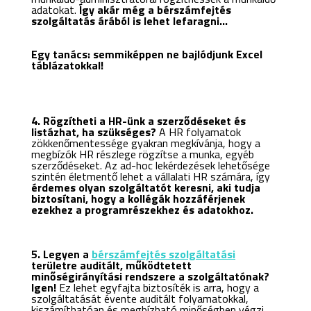
adatokat.
Így akár még a bérszámfejtés
szolgáltatás árából is lehet lefaragni…
Egy tanács: semmiképpen ne bajlódjunk Excel
táblázatokkal!
4. Rögzítheti a HR-ünk a szerződéseket és
listázhat, ha szükséges?
A HR folyamatok
zökkenőmentessége gyakran megkívánja, hogy a
megbízók HR részlege rögzítse a munka, egyéb
szerződéseket. Az ad-hoc lekérdezések lehetősége
szintén életmentő lehet a vállalati HR számára, így
érdemes olyan szolgáltatót keresni, aki tudja
biztosítani, hogy a kollégák hozzáférjenek
ezekhez a programrészekhez és adatokhoz.
5. Legyen a
bérszámfejtés szolgáltatási
területre auditált, működtetett
minőségirányítási rendszere a szolgáltatónak?
Igen!
Ez lehet egyfajta biztosíték is arra, hogy a
szolgáltatását évente auditált folyamatokkal,
kiszámíthatóan és megbízható minőségben végzi.